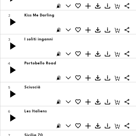
2
Kiss Me Darling
3
I soliti inganni
4
Portobello Road
5
Sciuscià
6
Les Italiens
7
Sicilia 70