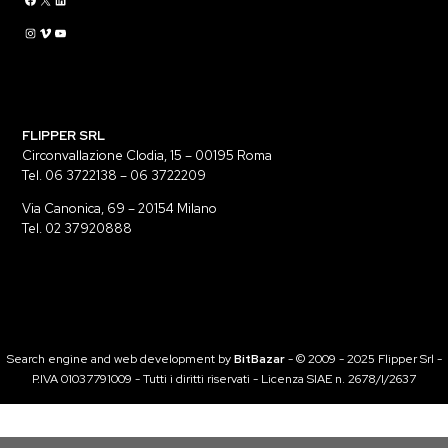
Flippermusic Instagram
Flippermusic Vimeo
flippermusic YouTube
FLIPPER SRL
Circonvallazione Clodia, 15 – 00195 Roma
Tel. 06 3722138 – 06 3722209
Via Canonica, 69 – 20154 Milano
Tel. 02 37920888
Search engine and web development by
BitBazar
- © 2009 - 2025 Flipper Srl -
P.IVA 01037791009 - Tutti i diritti riservati - Licenza SIAE n. 2678/I/2637