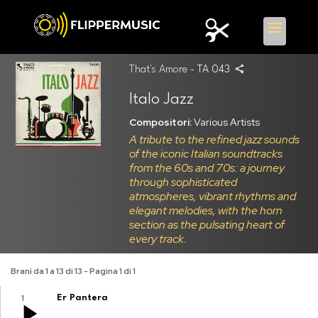
That's Amore
- TA 043
Italo Jazz
Compositori:
Various Artists
A tribute to the refined jazz sounds
of the iconic Italian soundtracks
from the 60s and 70s: a journey
through sophisticated
atmospheres, vibrant rhythms and
elegant melodies, with the horn
section as the pulsating heart of
every track.
Brani da 1 a 13 di 13 - Pagina 1 di 1
1
Er Pantera