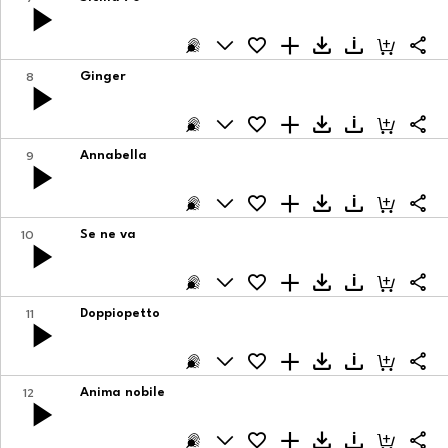
8
Ginger
9
Annabella
10
Se ne va
11
Doppiopetto
12
Anima nobile