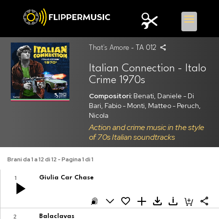
That's Amore
- TA 012
Italian Connection - Italo
Crime 1970s
Compositori:
Benati, Daniele - Di
Bari, Fabio - Monti, Matteo - Peruch,
Nicola
Action and crime music in the style
of 70s Italian soundtracks
Brani da 1 a 12 di 12 - Pagina 1 di 1
1
Giulia Car Chase
2
Balaclavas