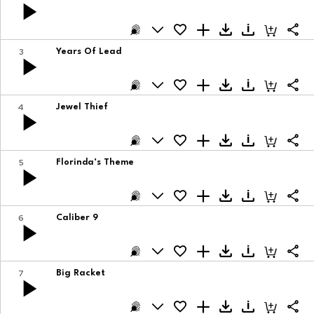
3
Years Of Lead
4
Jewel Thief
5
Florinda’s Theme
6
Caliber 9
7
Big Racket