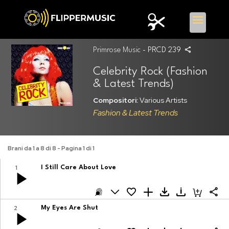
Primrose Music
- PRCD 239
Celebrity Rock (Fashion
& Latest Trends)
Compositori:
Various Artists
Fashion & Latest Trends
Brani da 1 a 8 di 8 - Pagina 1 di 1
1
I Still Care About Love
2
My Eyes Are Shut