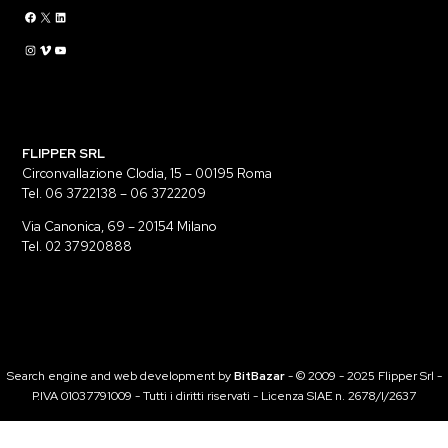
Flippermusic Facebook
Flippermusic Twitter
Flippermusic Linkedin
Flippermusic Instagram
Flippermusic Vimeo
flippermusic YouTube
FLIPPER SRL
Circonvallazione Clodia, 15 – 00195 Roma
Tel. 06 3722138 – 06 3722209
Via Canonica, 69 – 20154 Milano
Tel. 02 37920888
Search engine and web development by
BitBazar
- © 2009 - 2025 Flipper Srl -
P.IVA 01037791009 - Tutti i diritti riservati - Licenza SIAE n. 2678/I/2637