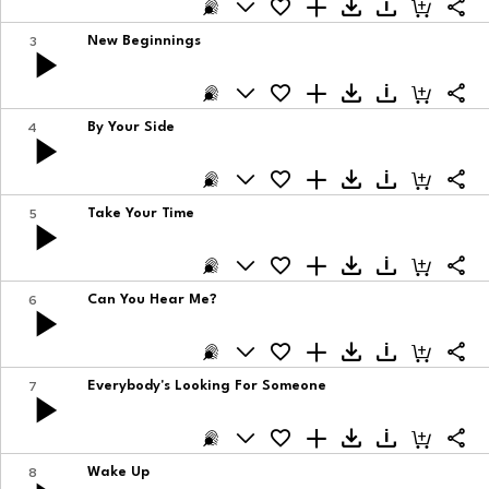
3
New Beginnings
4
By Your Side
5
Take Your Time
6
Can You Hear Me?
7
Everybody's Looking For Someone
8
Wake Up