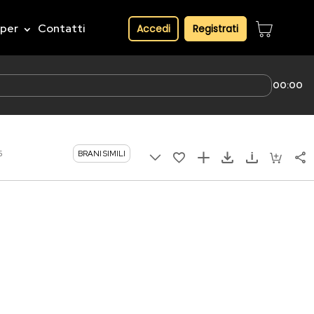
pper
Contatti
Accedi
Registrati
00:00
5
BRANI SIMILI