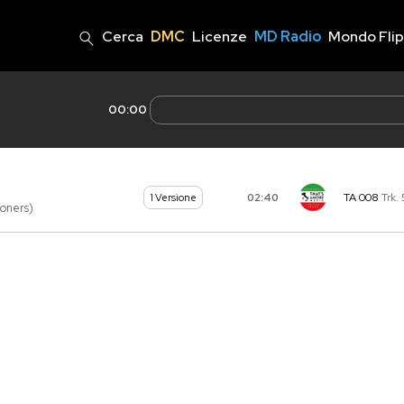
Cerca
DMC
Licenze
MD Radio
Mondo Fli
00:00
TA 008
Trk. 
02:40
1 Versione
rooners)