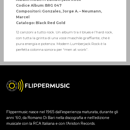
Codice Album: BRG 047
Compositori: Gonzales, Jorge A. – Neumann,
Marcel
Catalogo: Black Red Gold
12 canzoni a tutto rock. Un album tra il blues e l’hard rock,
con tutta la grinta di una voce maschile graffiante, che è
pura energia e potenza. Modern Lumberjack Rock è la
perfetta colonna sonora per “men at work”.
Flippermusic nasce nel 1965 dall’esperienza maturata, durante gli
anni ‘60, da Romano Di Bari nella discografia e nell’edizione
musicale con la RCA Italiana e con l’Ariston Records.