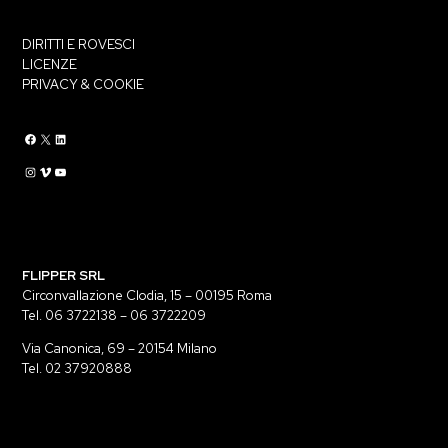
DIRITTI E ROVESCI
LICENZE
PRIVACY & COOKIE
Flippermusic Facebook
Flippermusic Twitter
Flippermusic Linkedin
Flippermusic Instagram
Flippermusic Vimeo
flippermusic YouTube
FLIPPER SRL
Circonvallazione Clodia, 15 – 00195 Roma
Tel. 06 3722138 – 06 3722209
Via Canonica, 69 – 20154 Milano
Tel. 02 37920888