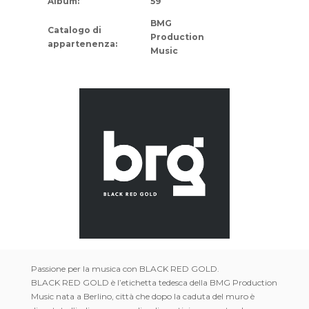
Album:
59
BMG
Catalogo di
Production
appartenenza:
Music
Passione per la musica con BLACK RED GOLD.
BLACK RED GOLD è l’etichetta tedesca della BMG Production
Music nata a Berlino, città che dopo la caduta del muro è