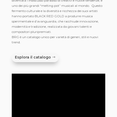
diventata l’indiscusso paradiso di creativi e nuove tendenze, e
uno dei più grandi “melting pot” musicali al mondo.
Questo
fermento culturale e la diversità e ricchezza dei suoi artisti
hanno portato BLACK RED GOLD a produrre musica
sperimentale e d’avanguardia, che racchiude innovazione,
modernità e tradizione, realizzata da giovani talenti e
compositori pluripremiati.
BRG è un catalogo unico per varietà di generi, stili e nuovi
trend.
Esplora il catalogo