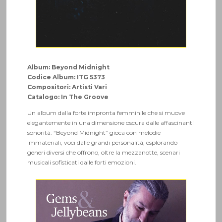
Album: Beyond Midnight
Codice Album: ITG 5373
Compositori: Artisti Vari
Catalogo: In The Groove
Un album dalla forte impronta femminile che si muove
elegantemente in una dimensione oscura dalle affascinanti
sonorità. “Beyond Midnight” gioca con melodie
immateriali, voci dalle grandi personalità, esplorando
generi diversi che offrono, oltre la mezzanotte, scenari
musicali sofisticati dalle forti emozioni.