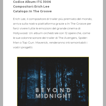
Codice Album: ITG 3006
Compositori: Erich Lee
Catalogo: In The Groove
Erich Lee, il compositore di trailer più premiato del mondo,
arriva sulla nostra piattaforma grazie a In The Groove per
farci vivere tutte le emozioni del grande cinema di
Hollywood. Un album orchestrale con 12 opere che, come
le sue colonne sonore dei trailer di The Avengers, Spider-
Man o Top Gun: Maverick, renderanno intramontabili i
vostri progetti.