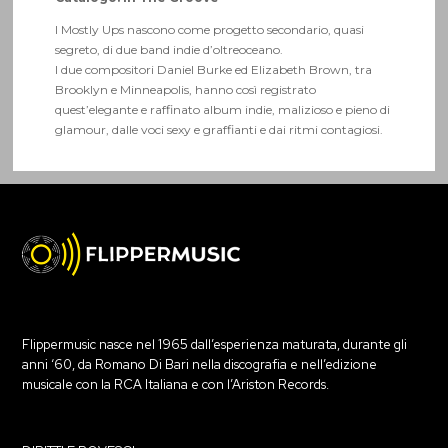
I Mostly Ups nascono come progetto secondario, quasi
segreto, di due band indie d’oltreoceano.
I due compositori Daniel Burke ed Elizabeth Brown, tra
Brooklyn e Minneapolis, hanno così registrato
quest’elegante e raffinato album indie, malizioso e pieno di
glamour, dalle voci sexy e graffianti e dai ritmi contagiosi.
Flippermusic nasce nel 1965 dall’esperienza maturata, durante gli
anni ‘60, da Romano Di Bari nella discografia e nell’edizione
musicale con la RCA Italiana e con l’Ariston Records.