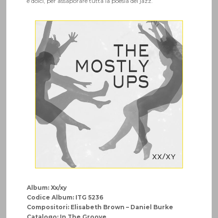
e dolci, per assaporare tutta la poesia del jazz.
Album: Xx/xy
Codice Album: ITG 5236
Compositori: Elisabeth Brown – Daniel Burke
Catalogo: In The Groove