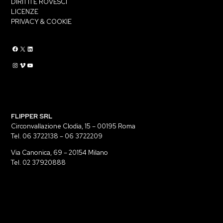
DIRITTI E ROVESCI
LICENZE
PRIVACY & COOKIE
Flippermusic Facebook
Flippermusic Twitter
Flippermusic Linkedin
Flippermusic Instagram
Flippermusic Vimeo
flippermusic YouTube
FLIPPER SRL
Circonvallazione Clodia, 15 – 00195 Roma
Tel. 06 3722138 – 06 3722209
Via Canonica, 69 – 20154 Milano
Tel. 02 37920888