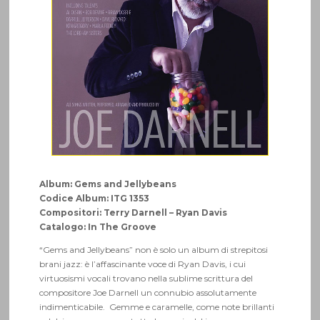
Album: Gems and Jellybeans
Codice Album: ITG 1353
Compositori: Terry Darnell – Ryan Davis
Catalogo: In The Groove
“Gems and Jellybeans” non è solo un album di strepitosi
brani jazz: è l’affascinante voce di Ryan Davis, i cui
virtuosismi vocali trovano nella sublime scrittura del
compositore Joe Darnell un connubio assolutamente
indimenticabile.
Gemme e caramelle, come note brillanti