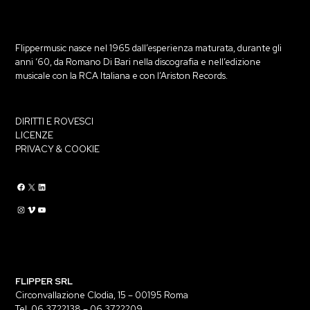
Flippermusic nasce nel 1965 dall’esperienza maturata, durante gli
anni ‘60, da Romano Di Bari nella discografia e nell’edizione
musicale con la RCA Italiana e con l’Ariston Records.
DIRITTI E ROVESCI
LICENZE
PRIVACY & COOKIE
Flippermusic Facebook
Flippermusic Twitter
Flippermusic Linkedin
Flippermusic Instagram
Flippermusic Vimeo
flippermusic YouTube
FLIPPER SRL
Circonvallazione Clodia, 15 – 00195 Roma
Tel. 06 3722138 – 06 3722209