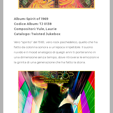
Album: Spirit of 1969
Codice Album: TJ 0138
Compositori: Yule, Laurie
Catalogo: Twisted Jukebox
Vero “spirito” del 1969, vero rock psichedelico, quello che ha
fatto da colonna sonora a un’epoca irripetibile. Il suono
ruvido e il mood analogico di quegli anni ti porteranno in
una dimensione senza tempo, dove ritroverai le emozioni e
la grinta di una generazione che ha fatto la storia.