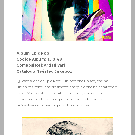
Album: Epic Pop
Codice Album: TJ 0148
Compositori: Artisti Vari
Catalogo: Twisted Jukebox
Questo sì che è “Epic Pop”: un pop che unisce, che ha
un’anima forte, che trasmette energia e che ha carattere e
forza. Voci soliste, maschili e femminili, con cori in
crescendo: la chiave pop per l’epicità moderna e per
un’esplosione musicale potente ed intensa.