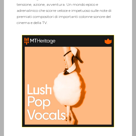
tensione, azione, avventura. Un mondo epico e
adrenalinico che scorre veloce e impetuoso sulle note di
premiati compositori di importanti colonne sonore del
cinema e della TV.