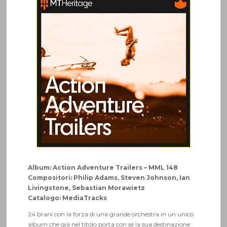
Album: Action Adventure Trailers – MML 148​
Compositori: Philip Adams, Steven Johnson, Ian
Livingstone, Sebastian Morawietz
Catalogo: MediaTracks
24 brani con la forza di una grande orchestra in un unico
album che già nel titolo porta con sé la sua destinazione: