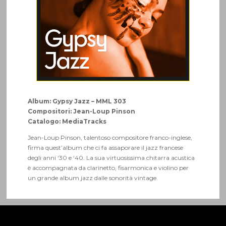
Album: Gypsy Jazz – MML 303
Compositori: Jean-Loup Pinson
Catalogo: MediaTracks
Jean-Loup Pinson, talentoso compositore franco-inglese,
firma quest’album che ci fa assaporare il jazz francese
degli anni ‘30 e ‘40. La sua virtuosissima chitarra acustica
è accompagnata da clarinetto, fisarmonica e violino per
un grande album jazz dalle sonorità vintage.