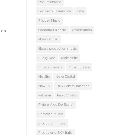
Documentario
Federico Ferrandina
Film
Flipper Music
Gomorra La serie
Groenlandia
 da
library music
library production music
Lucky Red
Mokadelic
musica classica
Music Library
Netflix
Nexo Digital
Now TV
P&B Communication
Palomar
Paolo Vivaldi
Pivio e Aldo De Scalzi
Primrose Music
production music
Produzione SKY Italia