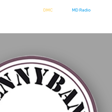
Cerca
DMC
Licenze
MD Radio
Mondo Fli