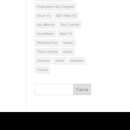
Produzione Sky Original
Serie TV
SKY Arte HD
Sky Atlantic
Sky Cinema
Soundtrack
Spot TV
Stefano Fresi
teaser
That's Amore
trailer
Ukulele
Vinile
Wildside
Youkus