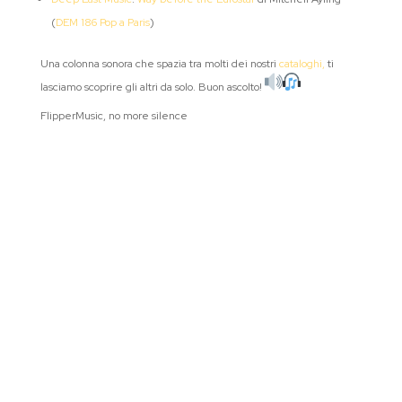
(
DEM 186 Pop a Paris
)
Una colonna sonora che spazia tra molti dei nostri
cataloghi,
ti
lasciamo scoprire gli altri da solo. Buon ascolto!
FlipperMusic, no more silence