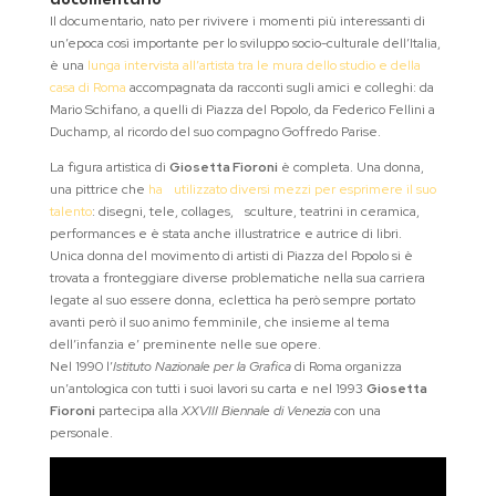
documentario
Il documentario, nato per rivivere i momenti più interessanti di
un’epoca così importante per lo sviluppo socio-culturale dell’Italia,
è una
lunga intervista all’artista tra le mura dello studio e della
casa di Roma
accompagnata da racconti sugli amici e colleghi: da
Mario Schifano, a quelli di Piazza del Popolo, da Federico Fellini a
Duchamp, al ricordo del suo compagno Goffredo Parise.
La figura artistica di
Giosetta Fioroni
è completa. Una donna,
una pittrice che
ha utilizzato diversi mezzi per esprimere il suo
talento
: disegni, tele, collages, sculture, teatrini in ceramica,
performances e è stata anche illustratrice e autrice di libri.
Unica donna del movimento di artisti di Piazza del Popolo si è
trovata a fronteggiare diverse problematiche nella sua carriera
legate al suo essere donna, eclettica ha però sempre portato
avanti però il suo animo femminile, che insieme al tema
dell’infanzia e’ preminente nelle sue opere.
Nel 1990 l’
Istituto Nazionale per la Grafica
di Roma organizza
un’antologica con tutti i suoi lavori su carta e nel 1993
Giosetta
Fioroni
partecipa alla
XXVIII Biennale di Venezia
con una
personale.