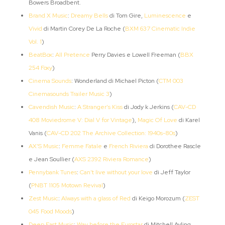
Bowers Broadbent.
Brand X Music
:
Dreamy Bells
di Tom Gire,
Luminescence
e
Vivid
di Martin Corey De La Roche (
BXM 637 Cinematic Indie
Vol. 1
)
BeatBox
:
All Pretence
Perry Davies e Lowell Freeman (
BBX
254 Foxy
)
Cinema Sounds
: Wonderland di Michael Picton (
CTM 003
Cinemasounds Trailer Music 3
)
Cavendish Music
:
A Stranger’s Kiss
di Jody k Jerkins (
CAV-CD
408 Moviedrome V: Dial V for Vintage
),
Magic Of Love
di Karel
Vanis (
CAV-CD 202 The Archive Collection: 1940s-80s
)
AX’S Music
:
Femme Fatale
e
French Riviera
di Dorothee Rascle
e Jean Soullier (
AXS 2392 Riviera Romance
)
Pennybank Tunes
:
Can’t live without your love
di Jeff Taylor
(
PNBT 1105 Motown Revival
)
Zest Music
:
Always with a glass of Red
di Keigo Morozum (
ZEST
045 Food Moods
)
Deep East Music
:
Way before the Eurostar
di Mitchell Ayling