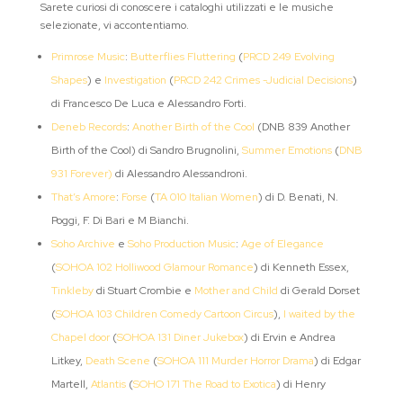
Sarete curiosi di conoscere i cataloghi utilizzati e le musiche
selezionate, vi accontentiamo.
Primrose Music
:
Butterflies Fluttering
(
PRCD 249 Evolving
Shapes
) e
Investigation
(
PRCD 242 Crimes -Judicial Decisions
)
di Francesco De Luca e Alessandro Forti.
Deneb Records
:
Another Birth of the Cool
(DNB 839 Another
Birth of the Cool) di Sandro Brugnolini,
Summer Emotions
(
DNB
931 Forever)
di Alessandro Alessandroni.
That’s Amore
:
Forse
(
TA 010 Italian Women
) di D. Benati, N.
Poggi, F. Di Bari e M Bianchi.
Soho Archive
e
Soho Production Music
:
Age of Elegance
(
SOHOA 102 Holliwood Glamour Romance
) di Kenneth Essex,
Tinkleby
di Stuart Crombie e
Mother and Child
di Gerald Dorset
(
SOHOA 103 Children Comedy Cartoon Circus
),
I waited by the
Chapel door
(
SOHOA 131 Diner Jukebox
) di Ervin e Andrea
Litkey,
Death Scene
(
SOHOA 111 Murder Horror Drama
) di Edgar
Martell,
Atlantis
(
SOHO 171 The Road to Exotica
) di Henry