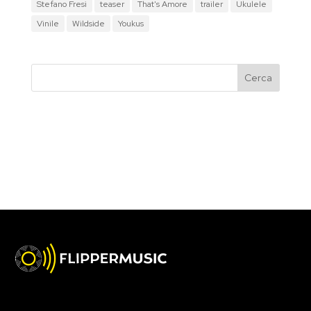
Stefano Fresi
teaser
That's Amore
trailer
Ukulele
Vinile
Wildside
Youkus