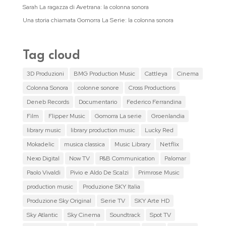
Sarah La ragazza di Avetrana: la colonna sonora
Una storia chiamata Gomorra La Serie: la colonna sonora
Tag cloud
3D Produzioni
BMG Production Music
Cattleya
Cinema
Colonna Sonora
colonne sonore
Cross Productions
Deneb Records
Documentario
Federico Ferrandina
Film
Flipper Music
Gomorra La serie
Groenlandia
library music
library production music
Lucky Red
Mokadelic
musica classica
Music Library
Netflix
Nexo Digital
Now TV
P&B Communication
Palomar
Paolo Vivaldi
Pivio e Aldo De Scalzi
Primrose Music
production music
Produzione SKY Italia
Produzione Sky Original
Serie TV
SKY Arte HD
Sky Atlantic
Sky Cinema
Soundtrack
Spot TV