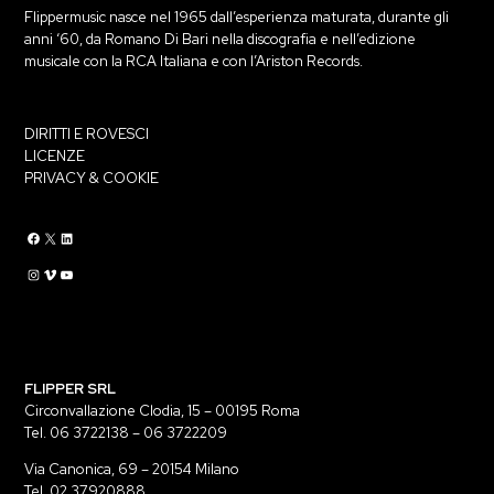
Flippermusic nasce nel 1965 dall’esperienza maturata, durante gli
anni ‘60, da Romano Di Bari nella discografia e nell’edizione
musicale con la RCA Italiana e con l’Ariston Records.
DIRITTI E ROVESCI
LICENZE
PRIVACY & COOKIE
Flippermusic Facebook
Flippermusic Twitter
Flippermusic Linkedin
Flippermusic Instagram
Flippermusic Vimeo
flippermusic YouTube
FLIPPER SRL
Circonvallazione Clodia, 15 – 00195 Roma
Tel. 06 3722138 – 06 3722209
Via Canonica, 69 – 20154 Milano
Tel. 02 37920888