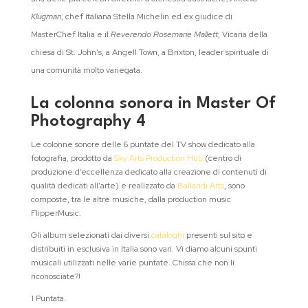
Klugman
, chef italiana Stella Michelin ed ex giudice di
MasterChef Italia e il
Reverendo Rosemarie Mallett
, Vicaria della
chiesa di St. John’s, a Angell Town, a Brixton, leader spirituale di
una comunità molto variegata.
La colonna sonora in Master Of
Photography 4
Le colonne sonore delle 6 puntate del TV show dedicato alla
fotografia, prodotto da
Sky Arts Production Hub
(centro di
produzione d’eccellenza dedicato alla creazione di contenuti di
qualità dedicati all’arte) e realizzato da
Ballandi Arts
, sono
composte, tra le altre musiche, dalla production music
FlipperMusic.
Gli album selezionati dai diversi
cataloghi
presenti sul sito e
distribuiti in esclusiva in Italia sono vari. Vi diamo alcuni spunti
musicali utilizzati nelle varie puntate. Chissa che non li
riconosciate?!
1 Puntata.