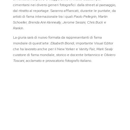
cimentarsi nei diversi generi fotografici: dalla street al paesaggio,
dal ritratto al reportage. Saranno affiancati, durante le puntate, da
artisti di fama internazionale tra i quali
Paolo Pellegrin, Martin
Schoeller, Brenda Ann Kenneally, Jerome Sessini, Chris Buck
e
Rankin
.
La giuria sarà di nuovo formata da rappresentanti di fama
mondiale di quest’arte:
Elisabeth Biondi
, importante Visual Editor
che ha lavorato anche per il New Yorker e Vanity Fair,
Mark Sealy
curatore di fama mondiale, storico e docente britannico e
Oliviero
Toscani
, acclamato e provocatorio fotografo italiano.