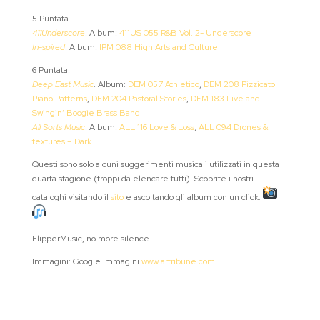
5 Puntata.
411Underscore
. Album:
411US 055 R&B Vol. 2- Underscore
In-spired
. Album:
IPM 088 High Arts and Culture
6 Puntata.
Deep East Music
. Album:
DEM 057 Athletico
,
DEM 208 Pizzicato
Piano Patterns
,
DEM 204 Pastoral Stories
,
DEM 183 Live and
Swingin’ Boogie Brass Band
All Sorts Music
. Album:
ALL 116 Love & Loss
,
ALL 094 Drones &
textures – Dark
Questi sono solo alcuni suggerimenti musicali utilizzati in questa
quarta stagione (troppi da elencare tutti). Scoprite i nostri
cataloghi visitando il
sito
e ascoltando gli album con un click.
FlipperMusic, no more silence
Immagini: Google Immagini
www.artribune.com