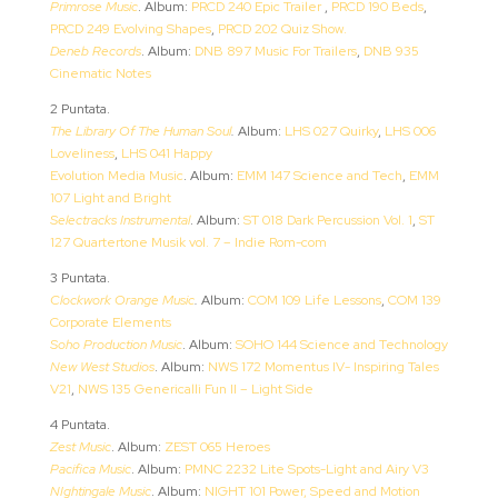
Primrose Music
. Album:
PRCD 240 Epic Trailer
,
PRCD 190 Beds
,
PRCD 249 Evolving Shapes
,
PRCD 202 Quiz Show.
Deneb Records
. Album:
DNB 897 Music For Trailers
,
DNB 935
Cinematic Notes
2 Puntata.
The Library Of The Human Soul
.
Album:
LHS 027 Quirky
,
LHS 006
Loveliness
,
LHS 041 Happy
Evolution Media Music
. Album:
EMM 147 Science and Tech
,
EMM
107 Light and Bright
Selectracks Instrumental
. Album:
ST 018 Dark Percussion Vol. 1
,
ST
127 Quartertone Musik vol. 7 – Indie Rom-com
3 Puntata.
Clockwork Orange Music
.
Album:
COM 109 Life Lessons
,
COM 139
Corporate Elements
Soho Production Music
. Album:
SOHO 144 Science and Technology
New West Studios
. Album:
NWS 172 Momentus IV- Inspiring Tales
V21
,
NWS 135 Genericalli Fun II – Light Side
4 Puntata.
Zest Music
. Album:
ZEST 065 Heroes
Pacifica Music
. Album:
PMNC 2232 Lite Spots-Light and Airy V3
NIghtingale Music
. Album:
NIGHT 101 Power, Speed and Motion