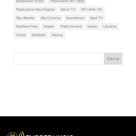
production music
Produzione SKY Italia
Produzione Sky Original
Serie TV
SKY Arte HD
Sky Atlantic
Sky Cinema
Soundtrack
Spot TV
Stefano Fresi
teaser
That's Amore
trailer
Ukulele
Vinile
Wildside
Youkus