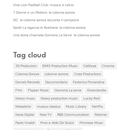
Viva Lion Football Club: musica e calcio
7 Donne e un Mistero: la colonna sonora
SIC: la colonna sonora racconta il campione
Sarah La ragazza di Avetrana: la colonna sonora
Una storia chiamata Gomorra La Serie: la colonna sonora
Tag cloud
3D Produzioni
BMG Production Music
Cattleya
Cinema
Colonna Sonora
colonne sonore
Cross Productions
Deneb Records
Documentario
Federico Ferrandina
Film
Flipper Music
Gomorra La serie
Groenlandia
library music
library production music
Lucky Red
Mokadelic
musica classica
Music Library
Netflix
Nexo Digital
Now TV
P&B Communication
Palomar
Paolo Vivaldi
Pivio e Aldo De Scalzi
Primrose Music