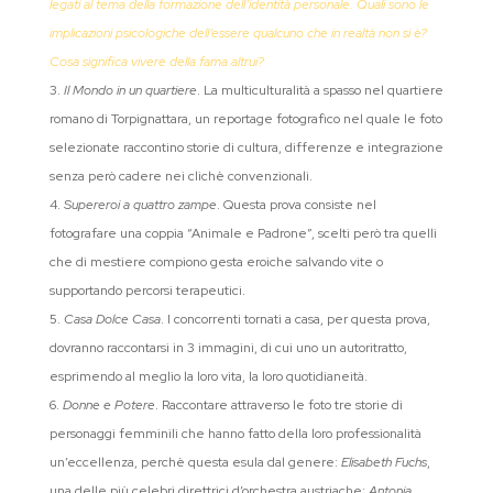
legati al tema della formazione dell’identità personale. Quali sono le
implicazioni psicologiche dell’essere qualcuno che in realtà non si è?
Cosa significa vivere della fama altrui?
Il Mondo in un quartiere
. La multiculturalità a spasso nel quartiere
romano di Torpignattara, un reportage fotografico nel quale le foto
selezionate raccontino storie di cultura, differenze e integrazione
senza però cadere nei clichè convenzionali.
Supereroi a quattro zampe
. Questa prova consiste nel
fotografare una coppia “Animale e Padrone”, scelti però tra quelli
che di mestiere compiono gesta eroiche salvando vite o
supportando percorsi terapeutici.
Casa Dolce Casa
. I concorrenti tornati a casa, per questa prova,
dovranno raccontarsi in 3 immagini, di cui uno un autoritratto,
esprimendo al meglio la loro vita, la loro quotidianeità.
Donne e Potere
. Raccontare attraverso le foto tre storie di
personaggi femminili che hanno fatto della loro professionalità
un’eccellenza, perchè questa esula dal genere:
Elisabeth Fuchs
,
una delle più celebri direttrici d’orchestra austriache;
Antonia