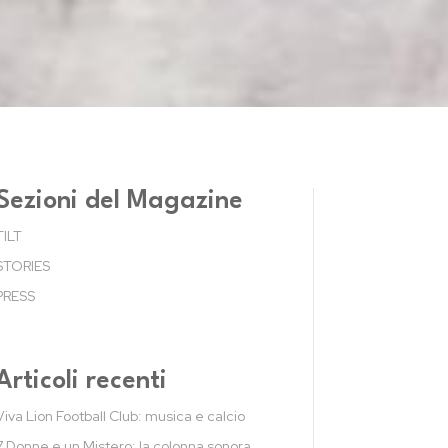
Sezioni del Magazine
TILT
STORIES
PRESS
Articoli recenti
Viva Lion Football Club: musica e calcio
7 Donne e un Mistero: la colonna sonora