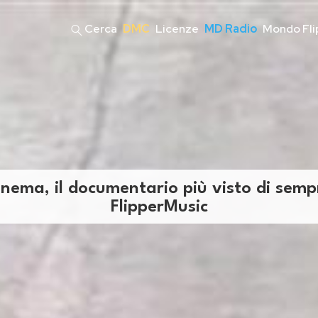
Cerca
DMC
Licenze
MD Radio
Mondo Fli
inema, il documentario più visto di sem
FlipperMusic