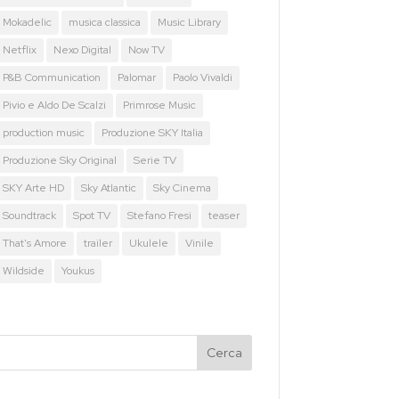
Mokadelic
musica classica
Music Library
Netflix
Nexo Digital
Now TV
P&B Communication
Palomar
Paolo Vivaldi
Pivio e Aldo De Scalzi
Primrose Music
production music
Produzione SKY Italia
Produzione Sky Original
Serie TV
SKY Arte HD
Sky Atlantic
Sky Cinema
Soundtrack
Spot TV
Stefano Fresi
teaser
That's Amore
trailer
Ukulele
Vinile
Wildside
Youkus