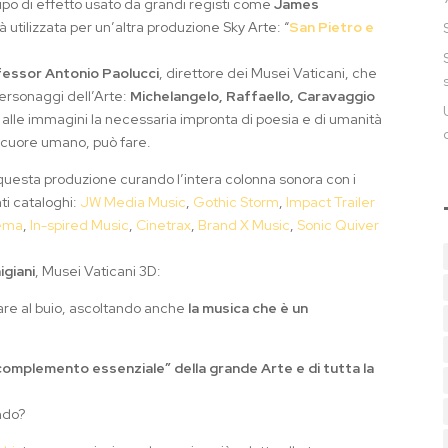
tipo di effetto usato da grandi registi come
James
 utilizzata per un’altra produzione Sky Arte: “
San Pietro e
essor Antonio Paolucci
, direttore dei Musei Vaticani, che
 personaggi dell’Arte:
Michelangelo, Raffaello, Caravaggio
alle immagini la necessaria impronta di poesia e di umanità
 cuore umano, può fare.
 questa produzione curando l’intera colonna sonora con i
ti cataloghi:
JW Media Music
,
Gothic Storm
,
Impact Trailer
nema
,
In-spired Music
,
Cinetrax
,
Brand X Music
,
Sonic Quiver
igiani
, Musei Vaticani 3D:
are al buio, ascoltando anche
la musica che è un
 “complemento essenziale” della grande Arte e di tutta la
ndo?