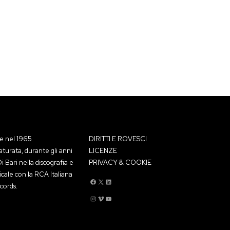
ce nel 1965
DIRITTI E ROVESCI
aturata, durante gli anni
LICENZE
 Bari nella discografia e
PRIVACY & COOKIE
icale con la RCA Italiana
Flippermusic Facebook
Flippermusic Twitter
Flippermusic Linkedin
cords.
Flippermusic Instagram
Flippermusic Vimeo
flippermusic YouTube