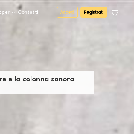
pper
Contatti
Accedi
Registrati
pre e la colonna sonora