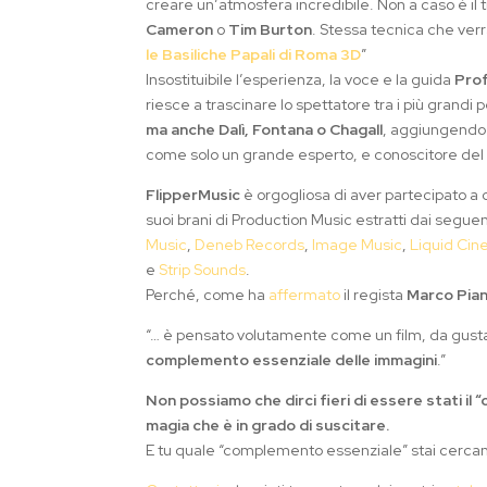
creare un’atmosfera incredibile. Non a caso è il 
Cameron
o
Tim Burton
. Stessa tecnica che verrà
le Basiliche Papali di Roma 3D
”
Insostituibile l’esperienza, la voce e la guida
Prof
riesce a trascinare lo spettatore tra i più grandi
ma anche Dalì, Fontana o Chagall
, aggiungendo 
come solo un grande esperto, e conoscitore del
FlipperMusic
è orgogliosa di aver partecipato a
suoi brani di Production Music estratti dai seguen
Music
,
Deneb Records
,
Image Music
,
Liquid Ci
e
Strip Sounds
.
Perché, come ha
affermato
il regista
Marco Pian
“… è pensato volutamente come un film, da gust
complemento essenziale delle immagini
.”
Non possiamo che dirci fieri di essere stati il
magia che è in grado di suscitare.
E tu quale “complemento essenziale” stai cerca