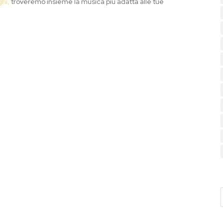
ghi,
troveremo insieme la musica più adatta alle tue