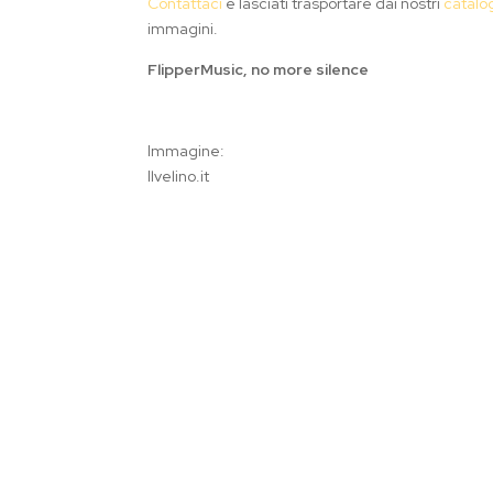
Contattaci
e lasciati trasportare dai nostri
catalo
immagini.
FlipperMusic, no more silence
Immagine:
Ilvelino.it