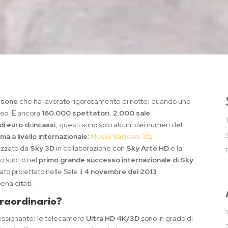
rsone
che ha lavorato rigorosamente di notte: quando uno
ioso. E ancora
160.000 spettatori
,
2.000 sale
 di euro di incassi
, questi sono solo alcuni dei numeri del
ma a livello internazionale:
Musei Vaticani 3D
.
izzato da
Sky 3D
in collaborazione con
Sky Arte HD
e la
o subito nel
primo grande successo internazionale di Sky
to proiettato nelle Sale il
4 novembre del 2013
ena citati.
traordinario?
ssionante: le telecamere
Ultra HD 4K/3D
sono in grado di