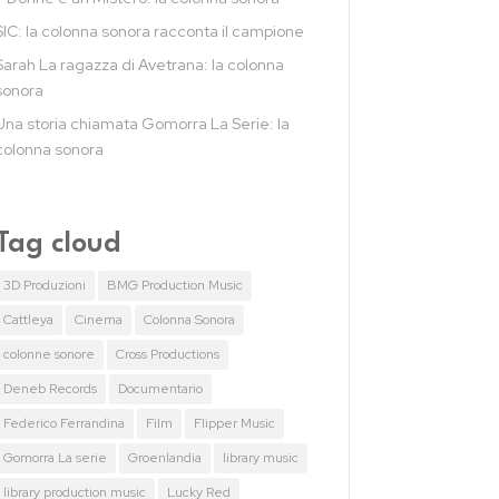
SIC: la colonna sonora racconta il campione
Sarah La ragazza di Avetrana: la colonna
sonora
Una storia chiamata Gomorra La Serie: la
colonna sonora
Tag cloud
3D Produzioni
BMG Production Music
Cattleya
Cinema
Colonna Sonora
colonne sonore
Cross Productions
Deneb Records
Documentario
Federico Ferrandina
Film
Flipper Music
Gomorra La serie
Groenlandia
library music
library production music
Lucky Red