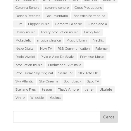
Colonna Sonora
colonne sonore
Cross Productions
Deneb Records
Documentario
Federico Ferrandina
Film
Flipper Music
Gomorra La serie
Groenlandia
library music
library production music
Lucky Red
Mokadelic
musica classica
Music Library
Netflix
Nexo Digital
Now TV
P&B Communication
Palomar
Paolo Vivaldi
Pivio e Aldo De Scalzi
Primrose Music
production music
Produzione SKY Italia
Produzione Sky Original
Serie TV
SKY Arte HD
Sky Atlantic
Sky Cinema
Soundtrack
Spot TV
Stefano Fresi
teaser
That's Amore
trailer
Ukulele
Vinile
Wildside
Youkus