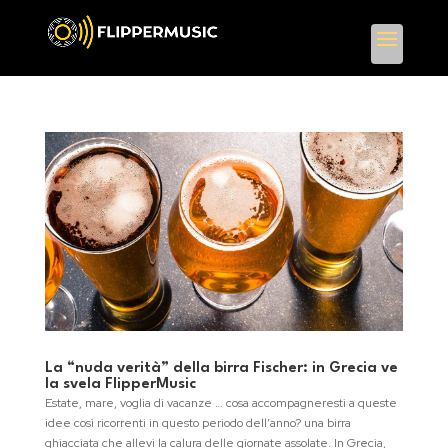
La “nuda verità” della birra Fischer: in Grecia ve
la svela FlipperMusic
Estate, mare, voglia di vacanze … cosa accompagneresti a queste
idee così ricorrenti in questo periodo dell’anno? una birra
ghiacciata che allevi la calura delle giornate assolate. In Grecia,