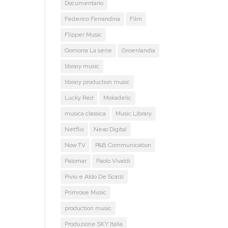
Documentario
Federico Ferrandina
Film
Flipper Music
Gomorra La serie
Groenlandia
library music
library production music
Lucky Red
Mokadelic
musica classica
Music Library
Netflix
Nexo Digital
Now TV
P&B Communication
Palomar
Paolo Vivaldi
Pivio e Aldo De Scalzi
Primrose Music
production music
Produzione SKY Italia