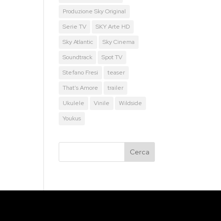
Produzione Sky Original
Serie TV
SKY Arte HD
Sky Atlantic
Sky Cinema
Soundtrack
Spot TV
Stefano Fresi
teaser
That's Amore
trailer
Ukulele
Vinile
Wildside
Youkus