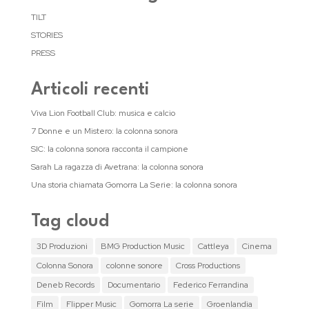
TILT
STORIES
PRESS
Articoli recenti
Viva Lion Football Club: musica e calcio
7 Donne e un Mistero: la colonna sonora
SIC: la colonna sonora racconta il campione
Sarah La ragazza di Avetrana: la colonna sonora
Una storia chiamata Gomorra La Serie: la colonna sonora
Tag cloud
3D Produzioni
BMG Production Music
Cattleya
Cinema
Colonna Sonora
colonne sonore
Cross Productions
Deneb Records
Documentario
Federico Ferrandina
Film
Flipper Music
Gomorra La serie
Groenlandia