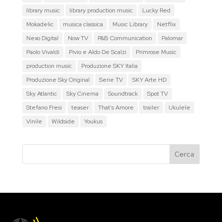
library music
library production music
Lucky Red
Mokadelic
musica classica
Music Library
Netflix
Nexo Digital
Now TV
P&B Communication
Palomar
Paolo Vivaldi
Pivio e Aldo De Scalzi
Primrose Music
production music
Produzione SKY Italia
Produzione Sky Original
Serie TV
SKY Arte HD
Sky Atlantic
Sky Cinema
Soundtrack
Spot TV
Stefano Fresi
teaser
That's Amore
trailer
Ukulele
Vinile
Wildside
Youkus