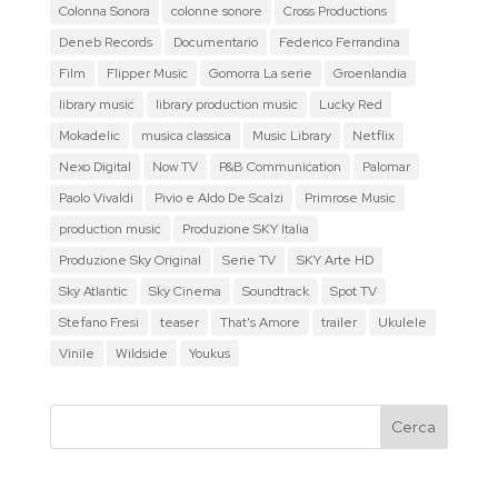
Colonna Sonora
colonne sonore
Cross Productions
Deneb Records
Documentario
Federico Ferrandina
Film
Flipper Music
Gomorra La serie
Groenlandia
library music
library production music
Lucky Red
Mokadelic
musica classica
Music Library
Netflix
Nexo Digital
Now TV
P&B Communication
Palomar
Paolo Vivaldi
Pivio e Aldo De Scalzi
Primrose Music
production music
Produzione SKY Italia
Produzione Sky Original
Serie TV
SKY Arte HD
Sky Atlantic
Sky Cinema
Soundtrack
Spot TV
Stefano Fresi
teaser
That's Amore
trailer
Ukulele
Vinile
Wildside
Youkus