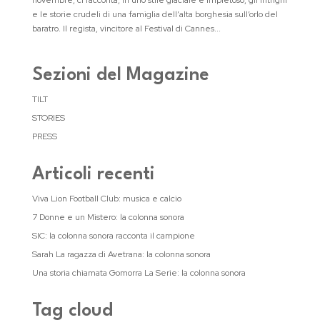
novembre, ci racconta, in uno stile glaciale e impietoso, gli intrighi
e le storie crudeli di una famiglia dell’alta borghesia sull’orlo del
baratro. Il regista, vincitore al Festival di Cannes...
Sezioni del Magazine
TILT
STORIES
PRESS
Articoli recenti
Viva Lion Football Club: musica e calcio
7 Donne e un Mistero: la colonna sonora
SIC: la colonna sonora racconta il campione
Sarah La ragazza di Avetrana: la colonna sonora
Una storia chiamata Gomorra La Serie: la colonna sonora
Tag cloud