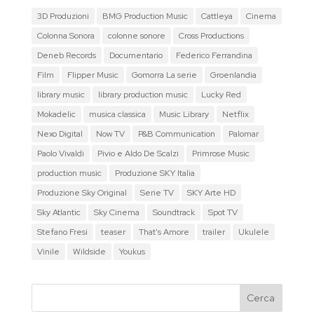
3D Produzioni
BMG Production Music
Cattleya
Cinema
Colonna Sonora
colonne sonore
Cross Productions
Deneb Records
Documentario
Federico Ferrandina
Film
Flipper Music
Gomorra La serie
Groenlandia
library music
library production music
Lucky Red
Mokadelic
musica classica
Music Library
Netflix
Nexo Digital
Now TV
P&B Communication
Palomar
Paolo Vivaldi
Pivio e Aldo De Scalzi
Primrose Music
production music
Produzione SKY Italia
Produzione Sky Original
Serie TV
SKY Arte HD
Sky Atlantic
Sky Cinema
Soundtrack
Spot TV
Stefano Fresi
teaser
That's Amore
trailer
Ukulele
Vinile
Wildside
Youkus