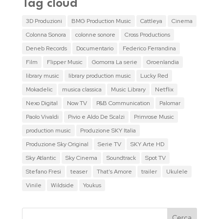
Tag cloud
3D Produzioni
BMG Production Music
Cattleya
Cinema
Colonna Sonora
colonne sonore
Cross Productions
Deneb Records
Documentario
Federico Ferrandina
Film
Flipper Music
Gomorra La serie
Groenlandia
library music
library production music
Lucky Red
Mokadelic
musica classica
Music Library
Netflix
Nexo Digital
Now TV
P&B Communication
Palomar
Paolo Vivaldi
Pivio e Aldo De Scalzi
Primrose Music
production music
Produzione SKY Italia
Produzione Sky Original
Serie TV
SKY Arte HD
Sky Atlantic
Sky Cinema
Soundtrack
Spot TV
Stefano Fresi
teaser
That's Amore
trailer
Ukulele
Vinile
Wildside
Youkus