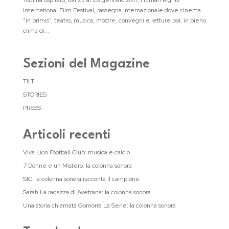
Todi ha ospitato, dal 25 al 28 gennaio 2017, Human Rights
International Film Festival, rassegna Internazionale dove cinema
“in primis”, teatro, musica, mostre, convegni e letture poi, in pieno
clima di...
Sezioni del Magazine
TILT
STORIES
PRESS
Articoli recenti
Viva Lion Football Club: musica e calcio
7 Donne e un Mistero: la colonna sonora
SIC: la colonna sonora racconta il campione
Sarah La ragazza di Avetrana: la colonna sonora
Una storia chiamata Gomorra La Serie: la colonna sonora