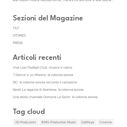
alla nostra musica naturalmente, ma anche allo stile e alla buona...
Sezioni del Magazine
TILT
STORIES
PRESS
Articoli recenti
Viva Lion Football Club: musica e calcio
7 Donne e un Mistero: la colonna sonora
SIC: la colonna sonora racconta il campione
Sarah La ragazza di Avetrana: la colonna sonora
Una storia chiamata Gomorra La Serie: la colonna sonora
Tag cloud
3D Produzioni
BMG Production Music
Cattleya
Cinema