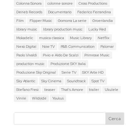
Colonna Sonora
colonne sonore
Cross Productions
Deneb Records
Documentario
Federico Ferrandina
Film
Flipper Music
Gomorra La serie
Groenlandia
library music
library production music
Lucky Red
Mokadelic
musica classica
Music Library
Netflix
Nexo Digital
Now TV
P&B Communication
Palomar
Paolo Vivaldi
Pivio e Aldo De Scalzi
Primrose Music
production music
Produzione SKY Italia
Produzione Sky Original
Serie TV
SKY Arte HD
Sky Atlantic
Sky Cinema
Soundtrack
Spot TV
Stefano Fresi
teaser
That's Amore
trailer
Ukulele
Vinile
Wildside
Youkus