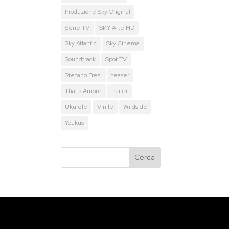
Produzione Sky Original
Serie TV
SKY Arte HD
Sky Atlantic
Sky Cinema
Soundtrack
Spot TV
Stefano Fresi
teaser
That's Amore
trailer
Ukulele
Vinile
Wildside
Youkus