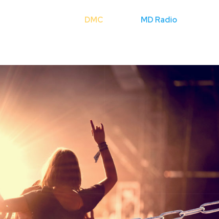
Cerca
DMC
Licenze
MD Radio
Mondo Fli