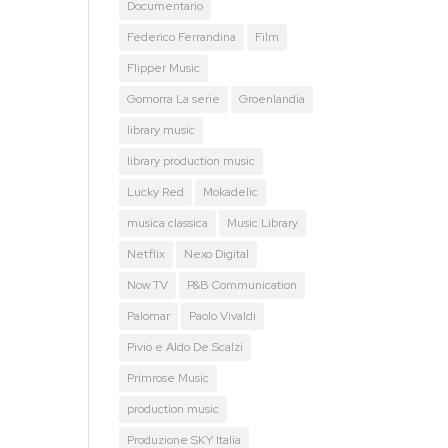
Documentario
Federico Ferrandina
Film
Flipper Music
Gomorra La serie
Groenlandia
library music
library production music
Lucky Red
Mokadelic
musica classica
Music Library
Netflix
Nexo Digital
Now TV
P&B Communication
Palomar
Paolo Vivaldi
Pivio e Aldo De Scalzi
Primrose Music
production music
Produzione SKY Italia