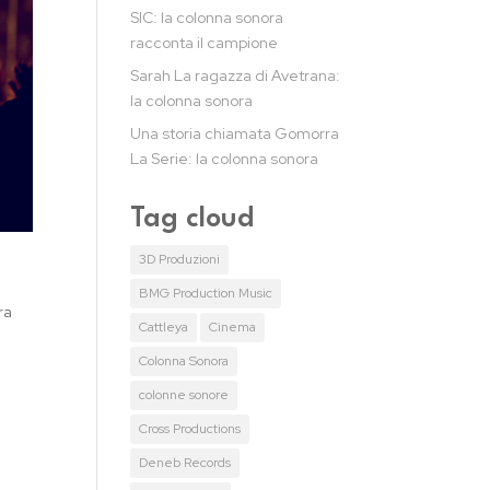
SIC: la colonna sonora
racconta il campione
Sarah La ragazza di Avetrana:
la colonna sonora
Una storia chiamata Gomorra
La Serie: la colonna sonora
Tag cloud
3D Produzioni
BMG Production Music
ra
Cattleya
Cinema
Colonna Sonora
colonne sonore
Cross Productions
Deneb Records