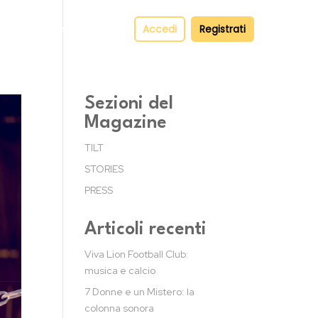
pper
Contatti
Accedi
Registrati
Sezioni del
Magazine
TILT
STORIES
PRESS
Articoli recenti
Viva Lion Football Club:
musica e calcio
7 Donne e un Mistero: la
colonna sonora