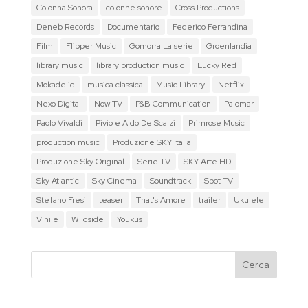
Colonna Sonora
colonne sonore
Cross Productions
Deneb Records
Documentario
Federico Ferrandina
Film
Flipper Music
Gomorra La serie
Groenlandia
library music
library production music
Lucky Red
Mokadelic
musica classica
Music Library
Netflix
Nexo Digital
Now TV
P&B Communication
Palomar
Paolo Vivaldi
Pivio e Aldo De Scalzi
Primrose Music
production music
Produzione SKY Italia
Produzione Sky Original
Serie TV
SKY Arte HD
Sky Atlantic
Sky Cinema
Soundtrack
Spot TV
Stefano Fresi
teaser
That's Amore
trailer
Ukulele
Vinile
Wildside
Youkus