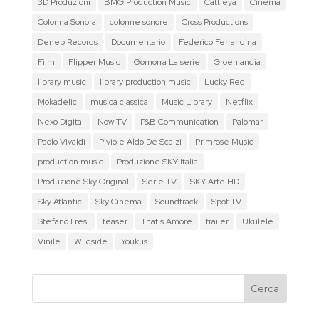
3D Produzioni
BMG Production Music
Cattleya
Cinema
Colonna Sonora
colonne sonore
Cross Productions
Deneb Records
Documentario
Federico Ferrandina
Film
Flipper Music
Gomorra La serie
Groenlandia
library music
library production music
Lucky Red
Mokadelic
musica classica
Music Library
Netflix
Nexo Digital
Now TV
P&B Communication
Palomar
Paolo Vivaldi
Pivio e Aldo De Scalzi
Primrose Music
production music
Produzione SKY Italia
Produzione Sky Original
Serie TV
SKY Arte HD
Sky Atlantic
Sky Cinema
Soundtrack
Spot TV
Stefano Fresi
teaser
That's Amore
trailer
Ukulele
Vinile
Wildside
Youkus