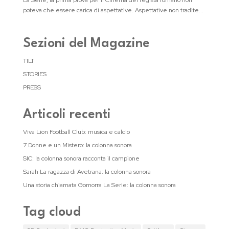
La Serie, la prima prova per il Cinema del regista romano non
poteva che essere carica di aspettative. Aspettative non tradite...
Sezioni del Magazine
TILT
STORIES
PRESS
Articoli recenti
Viva Lion Football Club: musica e calcio
7 Donne e un Mistero: la colonna sonora
SIC: la colonna sonora racconta il campione
Sarah La ragazza di Avetrana: la colonna sonora
Una storia chiamata Gomorra La Serie: la colonna sonora
Tag cloud