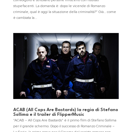
coinvolgono e stritolano persone innocenti con risultati
stupefacenti. La domanda è: dopo le vicende di Romanzo
criminale, qual è oggi la situazione della criminalità?” Già… come
è cambiata la...
ACAB (All Cops Are Bastards) la regia di Stefano
Sollima e il trailer di FlipperMusic
“ACAB – All Cops Are Bastards” è il primo film di Stefano Sollima
per il grande schermo. Dopo il successo di Romanzo Criminale –