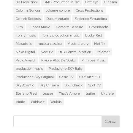
3D Produzioni
BMG Production Music
Cattleya
Cinema
Colonna Sonora
colonne sonore
Cross Productions
Deneb Records
Documentario
Federico Ferrandina
Film
Flipper Music
Gomorra La serie
Groenlandia
library music
library production music
Lucky Red
Mokadelic
musica classica
Music Library
Netflix
Nexo Digital
Now TV
P&B Communication
Palomar
Paolo Vivaldi
Pivio e Aldo De Scalzi
Primrose Music
production music
Produzione SKY Italia
Produzione Sky Original
Serie TV
SKY Arte HD
Sky Atlantic
Sky Cinema
Soundtrack
Spot TV
Stefano Fresi
teaser
That's Amore
trailer
Ukulele
Vinile
Wildside
Youkus