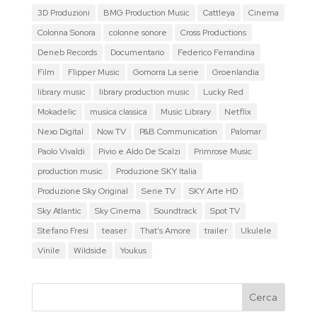
3D Produzioni
BMG Production Music
Cattleya
Cinema
Colonna Sonora
colonne sonore
Cross Productions
Deneb Records
Documentario
Federico Ferrandina
Film
Flipper Music
Gomorra La serie
Groenlandia
library music
library production music
Lucky Red
Mokadelic
musica classica
Music Library
Netflix
Nexo Digital
Now TV
P&B Communication
Palomar
Paolo Vivaldi
Pivio e Aldo De Scalzi
Primrose Music
production music
Produzione SKY Italia
Produzione Sky Original
Serie TV
SKY Arte HD
Sky Atlantic
Sky Cinema
Soundtrack
Spot TV
Stefano Fresi
teaser
That's Amore
trailer
Ukulele
Vinile
Wildside
Youkus