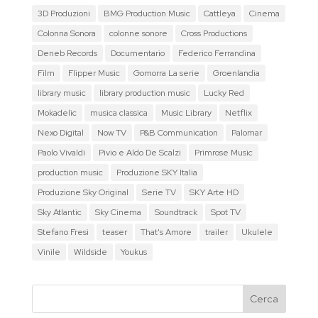
3D Produzioni
BMG Production Music
Cattleya
Cinema
Colonna Sonora
colonne sonore
Cross Productions
Deneb Records
Documentario
Federico Ferrandina
Film
Flipper Music
Gomorra La serie
Groenlandia
library music
library production music
Lucky Red
Mokadelic
musica classica
Music Library
Netflix
Nexo Digital
Now TV
P&B Communication
Palomar
Paolo Vivaldi
Pivio e Aldo De Scalzi
Primrose Music
production music
Produzione SKY Italia
Produzione Sky Original
Serie TV
SKY Arte HD
Sky Atlantic
Sky Cinema
Soundtrack
Spot TV
Stefano Fresi
teaser
That's Amore
trailer
Ukulele
Vinile
Wildside
Youkus