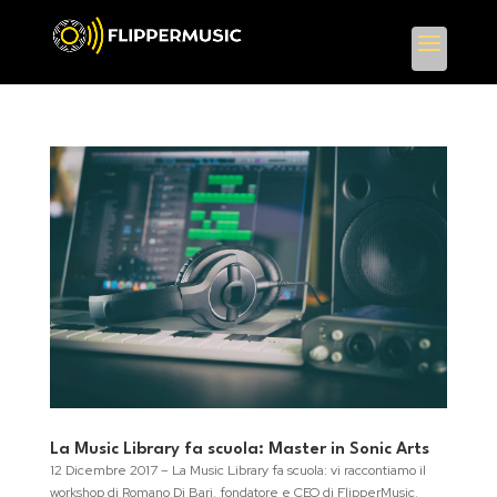
La Music Library fa scuola: Master in Sonic Arts
12 Dicembre 2017 – La Music Library fa scuola: vi raccontiamo il
workshop di Romano Di Bari, fondatore e CEO di FlipperMusic,