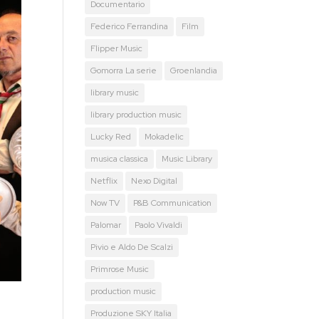
Documentario
Federico Ferrandina
Film
Flipper Music
Gomorra La serie
Groenlandia
library music
library production music
Lucky Red
Mokadelic
musica classica
Music Library
Netflix
Nexo Digital
Now TV
P&B Communication
Palomar
Paolo Vivaldi
Pivio e Aldo De Scalzi
Primrose Music
production music
Produzione SKY Italia