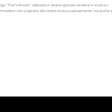
o “That’s Amore”, utilizzato in diversi spot per rendere in musica il
se atmosfere che si ispirano alla nostra musica naturalmente, ma anche a