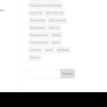
Produzione Sky Original
llo
Serie TV
SKY Arte HD
Sky Atlantic
Sky Cinema
Soundtrack
Spot TV
Stefano Fresi
teaser
That's Amore
trailer
Ukulele
Vinile
Wildside
Youkus