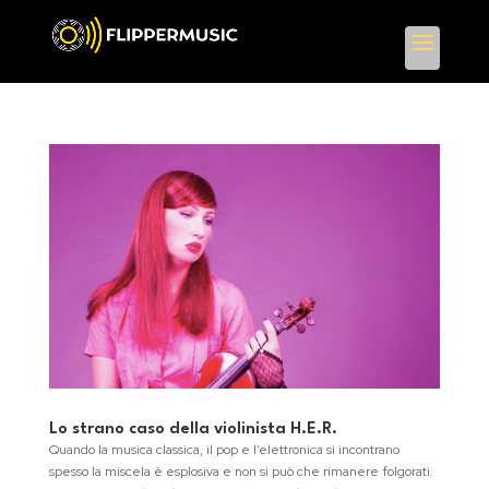
Lo strano caso della violinista H.E.R.
Quando la musica classica, il pop e l’elettronica si incontrano
spesso la miscela è esplosiva e non si può che rimanere folgorati.