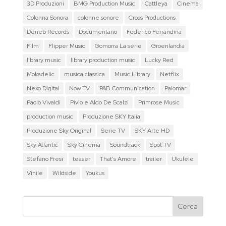
3D Produzioni
BMG Production Music
Cattleya
Cinema
Colonna Sonora
colonne sonore
Cross Productions
Deneb Records
Documentario
Federico Ferrandina
Film
Flipper Music
Gomorra La serie
Groenlandia
library music
library production music
Lucky Red
Mokadelic
musica classica
Music Library
Netflix
Nexo Digital
Now TV
P&B Communication
Palomar
Paolo Vivaldi
Pivio e Aldo De Scalzi
Primrose Music
production music
Produzione SKY Italia
Produzione Sky Original
Serie TV
SKY Arte HD
Sky Atlantic
Sky Cinema
Soundtrack
Spot TV
Stefano Fresi
teaser
That's Amore
trailer
Ukulele
Vinile
Wildside
Youkus