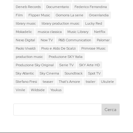
Deneb Records
Documentario
Federico Ferrandina
Film
Flipper Music
Gomorra La serie
Groenlandia
library music
library production music
Lucky Red
Mokadelic
musica classica
Music Library
Netflix
Nexo Digital
Now TV
P&B Communication
Palomar
Paolo Vivaldi
Pivio e Aldo De Scalzi
Primrose Music
production music
Produzione SKY Italia
Produzione Sky Original
Serie TV
SKY Arte HD
Sky Atlantic
Sky Cinema
Soundtrack
Spot TV
Stefano Fresi
teaser
That's Amore
trailer
Ukulele
Vinile
Wildside
Youkus