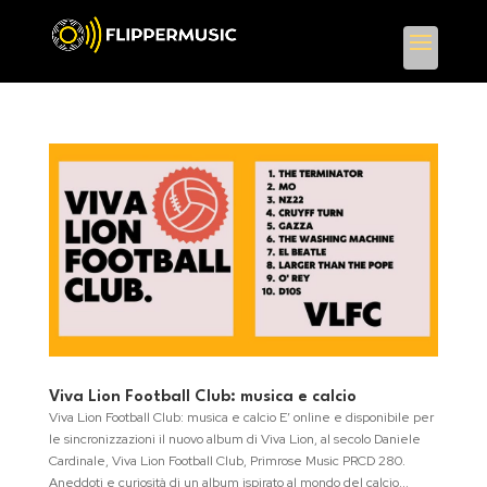
Viva Lion Football Club: musica e calcio
Viva Lion Football Club: musica e calcio E’ online e disponibile per
le sincronizzazioni il nuovo album di Viva Lion, al secolo Daniele
Cardinale, Viva Lion Football Club, Primrose Music PRCD 280.
Aneddoti e curiosità di un album ispirato al mondo del calcio...