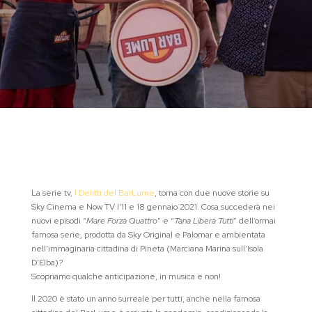
La serie tv,
I Delitti del BarLume
, torna con due nuove storie su
Sky Cinema e Now TV l’11 e 18 gennaio 2021. Cosa succederà nei
nuovi episodi “
Mare Forza Quattro
” e “
Tana Libera Tutti
” dell’ormai
famosa serie, prodotta da Sky Original e Palomar e ambientata
nell’immaginaria cittadina di Pineta (Marciana Marina sull’Isola
D’Elba)?
Scopriamo qualche anticipazione, in musica e non!
Il 2020 è stato un anno surreale per tutti, anche nella famosa