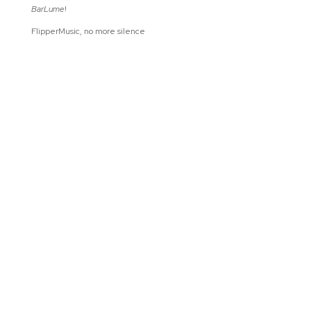
BarLume
!
FlipperMusic, no more silence