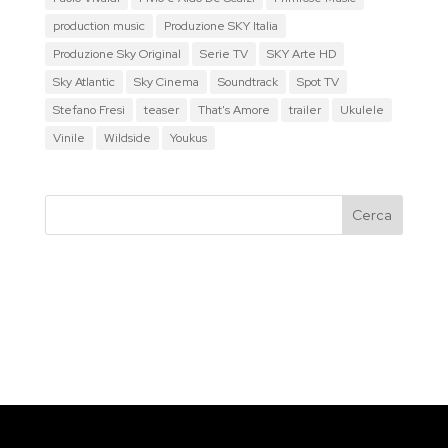
production music
Produzione SKY Italia
Produzione Sky Original
Serie TV
SKY Arte HD
Sky Atlantic
Sky Cinema
Soundtrack
Spot TV
Stefano Fresi
teaser
That's Amore
trailer
Ukulele
Vinile
Wildside
Youkus