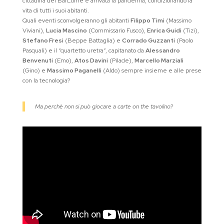
cittadina del BarLume è arrivata la pandemia, condizionando la
vita di tutti i suoi abitanti.
Quali eventi sconvolgeranno gli abitanti
Filippo Timi
(Massimo
Viviani),
Lucia Mascino
(Commissario Fusco),
Enrica Guidi
(Tizi),
Stefano Fresi
(Beppe Battaglia) e
Corrado Guzzanti
(Paolo
Pasquali) e il “quartetto uretra”, capitanato da
Alessandro
Benvenuti
(Emo),
Atos Davini
(Pilade),
Marcello Marziali
(Gino) e
Massimo Paganelli
(Aldo) sempre insieme e alle prese
con la tecnologia?
Ma perchè non si può giocare a carte on the tavolino?