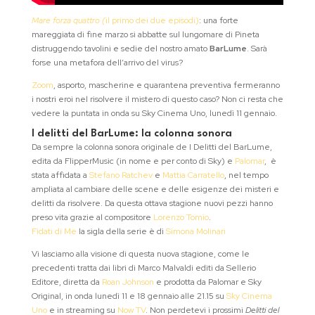
Mare forza quattro (
il primo dei due episodi)
: una forte
mareggiata di fine marzo si abbatte sul lungomare di Pineta
distruggendo tavolini e sedie del nostro amato
BarLume
. Sarà
forse una metafora dell’arrivo del virus?
Zoom
, asporto, mascherine e quarantena preventiva fermeranno
i nostri eroi nel risolvere il mistero di questo caso? Non ci resta che
vedere la puntata in onda su Sky Cinema Uno, lunedì 11 gennaio.
I delitti del BarLume: la colonna sonora
Da sempre la colonna sonora originale de I Delitti del BarLume,
edita da FlipperMusic (in nome e per conto di Sky) e
Palomar
, è
stata affidata a
Stefano Ratchev
e
Mattia Carratello
, nel tempo
ampliata al cambiare delle scene e delle esigenze dei misteri e
delitti da risolvere. Da questa ottava stagione nuovi pezzi hanno
preso vita grazie al compositore
Lorenzo Tomio
.
Fidati di Me
la sigla della serie è di
Simona Molinari
Vi lasciamo alla visione di questa nuova stagione, come le
precedenti tratta dai libri di Marco Malvaldi editi da Sellerio
Editore, diretta da
Roan Johnson
e prodotta da Palomar e Sky
Original, in onda lunedì 11 e 18 gennaio alle 21.15 su
Sky Cinema
Uno
e in streaming su
Now TV
. Non perdetevi i prossimi
Delitti del