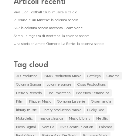
Articoli recenti
Viva Lion Football Club: musica e calcio
7 Donne e un Mistero: la colonna sonora
SIC: la colonna sonora racconta il campione
Sarah La ragazza di Avetrana: la colonna sonora
Una storia chiamata Gomorra La Serie: la colonna sonora
Tag cloud
3D Produzioni
BMG Production Music
Cattleya
Cinema
Colonna Sonora
colonne sonore
Cross Productions
Deneb Records
Documentario
Federico Ferrandina
Film
Flipper Music
Gomorra La serie
Groenlandia
library music
library production music
Lucky Red
Mokadelic
musica classica
Music Library
Netflix
Nexo Digital
Now TV
P&B Communication
Palomar
Paolo Vivaldi
Pivio e Aldo De Scalzi
Primrose Music