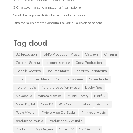
SIC: la colonna sonora racconta il campione
Sarah La ragazza di Avetrana: la colonna sonora
Una storia chiamata Gomorra La Serie: la colonna sonora
Tag cloud
3D Produzioni
BMG Production Music
Cattleya
Cinema
Colonna Sonora
colonne sonore
Cross Productions
Deneb Records
Documentario
Federico Ferrandina
Film
Flipper Music
Gomorra La serie
Groenlandia
library music
library production music
Lucky Red
Mokadelic
musica classica
Music Library
Netflix
Nexo Digital
Now TV
P&B Communication
Palomar
Paolo Vivaldi
Pivio e Aldo De Scalzi
Primrose Music
production music
Produzione SKY Italia
Produzione Sky Original
Serie TV
SKY Arte HD