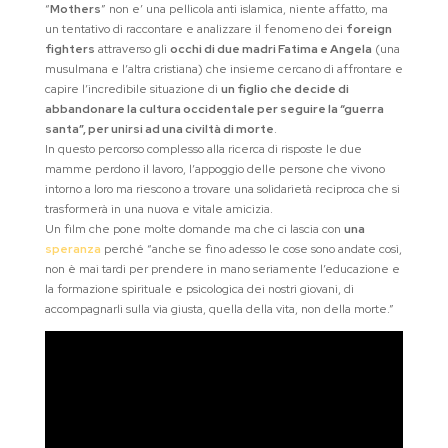
“
Mothers
” non e’ una pellicola anti islamica, niente affatto, ma
un tentativo di raccontare e analizzare il fenomeno dei
foreign
fighters
attraverso gli
occhi di due madri Fatima e Angela
(una
musulmana e l’altra cristiana) che insieme cercano di affrontare e
capire l’incredibile situazione di
un figlio che decide di
abbandonare la cultura occidentale per seguire la “guerra
santa”, per unirsi ad una civiltà di morte
.
In questo percorso complesso alla ricerca di risposte le due
mamme perdono il lavoro, l’appoggio delle persone che vivono
intorno a loro ma riescono a trovare una solidarietà reciproca che si
trasformerà in una nuova e vitale amicizia.
Un film che pone molte domande ma che ci lascia con
una
speranza
perché “anche se fino adesso le cose sono andate così,
non è mai tardi per prendere in mano seriamente l’educazione e
la formazione spirituale e psicologica dei nostri giovani, di
accompagnarli sulla via giusta, quella della vita, non della morte.”