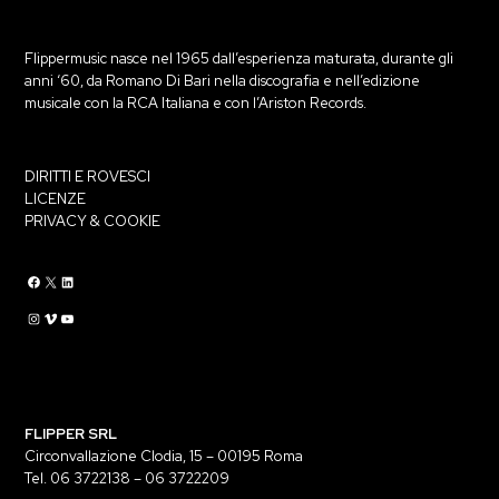
Flippermusic nasce nel 1965 dall’esperienza maturata, durante gli
anni ‘60, da Romano Di Bari nella discografia e nell’edizione
musicale con la RCA Italiana e con l’Ariston Records.
DIRITTI E ROVESCI
LICENZE
PRIVACY & COOKIE
Flippermusic Facebook
Flippermusic Twitter
Flippermusic Linkedin
Flippermusic Instagram
Flippermusic Vimeo
flippermusic YouTube
FLIPPER SRL
Circonvallazione Clodia, 15 – 00195 Roma
Tel. 06 3722138 – 06 3722209