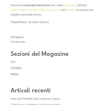
Cerca la tua
production music
tra i nostri
cataloghi
, utilizza i
nostri tool
o
ricorri alla nostra esperienza
per
trovare
la musica che
meglio si accorda con te.
FlipperMusic, no more silence
Immagine:
Vimeo.com
Sezioni del Magazine
TILT
STORIES
PRESS
Articoli recenti
Viva Lion Football Club: musica e calcio
7 Donne e un Mistero: la colonna sonora