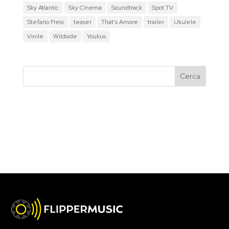
Sky Atlantic
Sky Cinema
Soundtrack
Spot TV
Stefano Fresi
teaser
That's Amore
trailer
Ukulele
Vinile
Wildside
Youkus