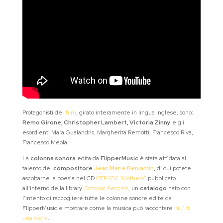
Protagonisti del
film
, girato interamente in lingua inglese, sono:
Remo Girone, Christopher Lambert, Victoria Zinny
e gli
esordienti Mara Gualandris, Margherita Remotti, Francesco Riva,
Francesco Meola.
La
colonna sonora
edita da
FlipperMusic
è stata affidata al
talento del
compositore
Jean Marie Benjamin
, di cui potete
ascoltarne la poesia nel CD
OTP 636 “Mothers”
pubblicato
all’interno della library
Octopus Records
, un
catalogo
nato con
l’intento di raccogliere tutte le colonne sonore edite da
FlipperMusic e mostrare come la musica può raccontare
piu’ di
una storia
.