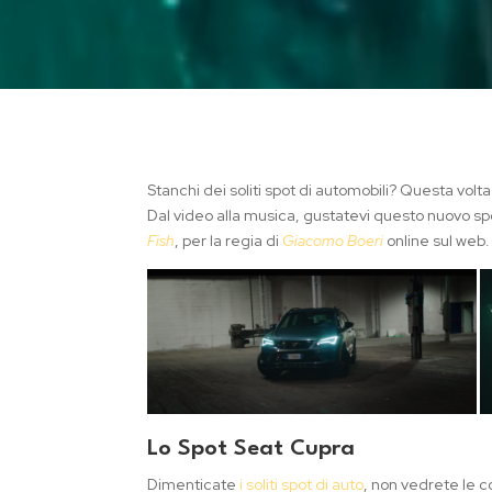
Stanchi dei soliti spot di automobili? Questa volta
Dal video alla musica, gustatevi questo nuovo s
Fish
, per la regia di
Giacomo Boeri
online sul web
Lo Spot Seat Cupra
Dimenticate
i soliti spot di auto
, non vedrete le 