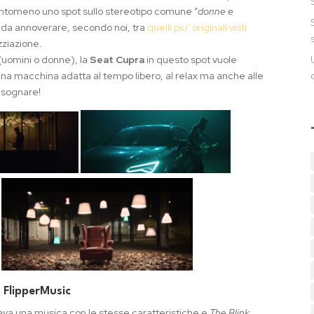
 tantomeno uno spot sullo stereotipo comune “
donne e
è da annoverare, secondo noi, tra
quelli piu’ originali visti
izziazione.
et (uomini o donne), la
Seat Cupra
in questo spot vuole
una macchina adatta al tempo libero, al relax ma anche alle
 sognare!
 FlipperMusic
tava una musica con le stesse caratteristiche e
The Blink