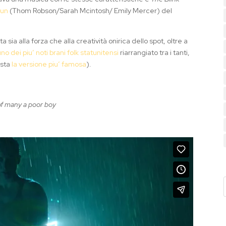
Sun
(Thom Robson/Sarah Mcintosh/ Emily Mercer) del
a sia alla forza che alla creatività onirica dello spot, oltre a
uno dei piu’ noti brani folk statunitensi
riarrangiato tra i tanti,
asta
la versione piu’ famosa
).
 of many a poor boy