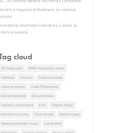
SIC: la colonna sonora racconta il campione
Sarah La ragazza di Avetrana: la colonna
sonora
Una storia chiamata Gomorra La Serie: la
colonna sonora
Tag cloud
3D Produzioni
BMG Production Music
Cattleya
Cinema
Colonna Sonora
colonne sonore
Cross Productions
Deneb Records
Documentario
Federico Ferrandina
Film
Flipper Music
Gomorra La serie
Groenlandia
library music
library production music
Lucky Red
Mokadelic
musica classica
Music Library