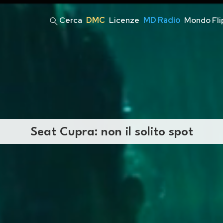
Cerca
DMC
Licenze
MD Radio
Mondo Fli
Seat Cupra: non il solito spot