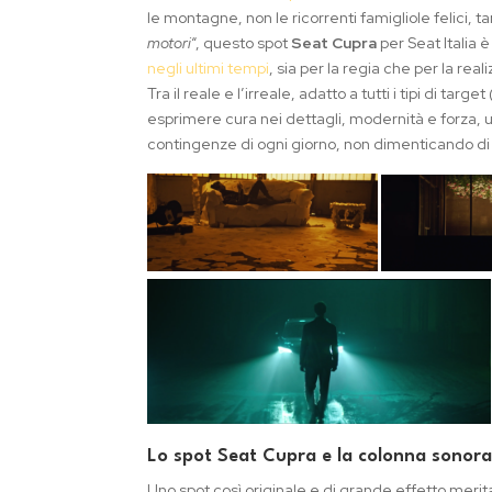
le montagne, non le ricorrenti famigliole felici,
motori
“, questo spot
Seat Cupra
per Seat Italia 
negli ultimi tempi
, sia per la regia che per la real
Tra il reale e l’irreale, adatto a tutti i tipi di targ
esprimere cura nei dettagli, modernità e forza, 
contingenze di ogni giorno, non dimenticando di
Lo spot Seat Cupra e la colonna sonora
Uno spot così originale e di grande effetto meri