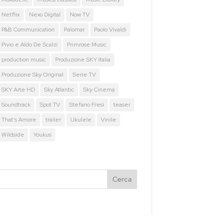
Netflix
Nexo Digital
Now TV
P&B Communication
Palomar
Paolo Vivaldi
Pivio e Aldo De Scalzi
Primrose Music
production music
Produzione SKY Italia
Produzione Sky Original
Serie TV
SKY Arte HD
Sky Atlantic
Sky Cinema
Soundtrack
Spot TV
Stefano Fresi
teaser
That's Amore
trailer
Ukulele
Vinile
Wildside
Youkus