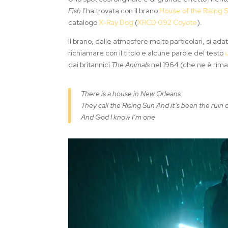
Fish
l’ha trovata con il brano
House of the Rising 
catalogo
X-Ray Dog
(
XRCD 092 Coyote
).
Il brano, dalle atmosfere molto particolari, si adatt
richiamare con il titolo e alcune parole del testo
dai britannici
The Animals
nel 1964 (che ne è rim
There is a house in New Orleans
They call the Rising Sun And it’s been the ruin
And God I know I’m one