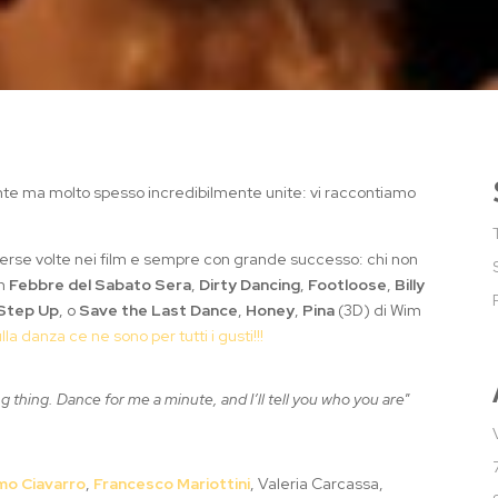
inte ma molto spesso incredibilmente unite: vi raccontiamo
diverse volte nei film e sempre con grande successo: chi non
on
Febbre del Sabato
Sera
,
Dirty Dancing
,
Footloose
,
Billy
Step Up
, o
Save the Last Dance
,
Honey
,
Pina
(3D) di Wim
ulla danza ce ne sono per tutti i gusti!!!
 thing. Dance for me a minute, and I’ll tell you who you are
”
mo Ciavarro
,
Francesco Mariottini
, Valeria Carcassa,