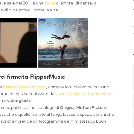
elle sale nel 2011, è una
storia
di amore, di danza, di
nti e di dure prove… come la
vita.
ra firmata FlipperMusic
 a
Enrico Fabio Cortese
, compositore di diverse colonne
e tracce musicali utilizzate dal
soundtracker di Simulmondo,
urre
videogiochi
.
l, sono pubblicati nel catalogo di
Original Motion Picture
classiche o quelle ispirate al tango lasciano spazio a brani che
rvisci che riprende un fotogramma del film stesso). Buon