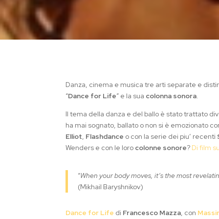
Danza, cinema e musica tre arti separate e dist
“
Dance for Life
” e la sua
colonna sonora
.
Il tema della danza e del ballo è stato trattato 
ha mai sognato, ballato o non si è emozionato c
Elliot
,
Flashdance
o con la serie dei piu’ recenti
Wenders e con le loro
colonne sonore
?
Di film s
“
When your body moves, it’s the most revelating
(Mikhail Baryshnikov)
Dance for Life
di
Francesco Mazza
, con
Massi