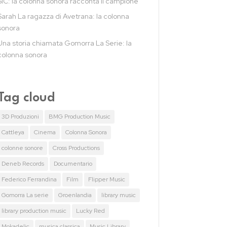
SIC: la colonna sonora racconta il campione
Sarah La ragazza di Avetrana: la colonna
sonora
Una storia chiamata Gomorra La Serie: la
colonna sonora
Tag cloud
3D Produzioni
BMG Production Music
Cattleya
Cinema
Colonna Sonora
colonne sonore
Cross Productions
Deneb Records
Documentario
Federico Ferrandina
Film
Flipper Music
Gomorra La serie
Groenlandia
library music
library production music
Lucky Red
Mokadelic
musica classica
Music Library