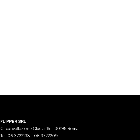
FLIPPER SRL
Circonvallazione Clodia, 15 – 00195 Roma
Tel. 06 3722138 – 06 3722209