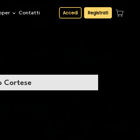
pper
Contatti
Accedi
Registrati
o Cortese