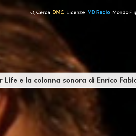
Cerca
DMC
Licenze
MD Radio
Mondo Fli
r Life e la colonna sonora di Enrico Fabi