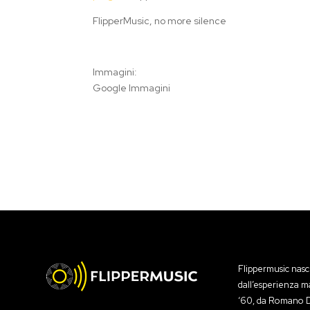
FlipperMusic, no more silence
Immagini:
Google Immagini
Flippermusic nas
dall’esperienza m
‘60, da Romano Di