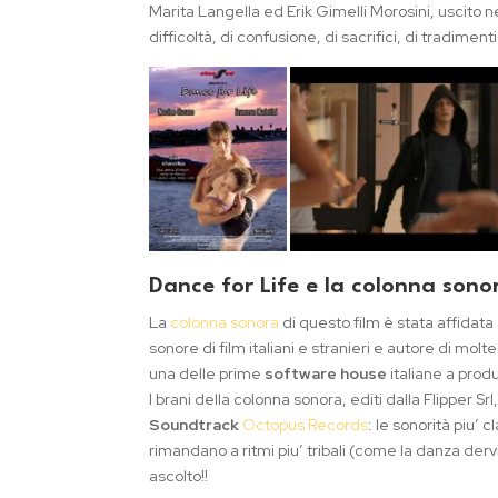
Marita Langella ed Erik Gimelli Morosini, uscito n
difficoltà, di confusione, di sacrifici, di tradime
Dance for Life e la colonna sono
La
colonna sonora
di questo film è stata affidata
sonore di film italiani e stranieri e autore di molt
una delle prime
software house
italiane a prod
I brani della colonna sonora, editi dalla Flipper Sr
Soundtrack
Octopus Records
: le sonorità piu’ 
rimandano a ritmi piu’ tribali (come la danza de
ascolto!!