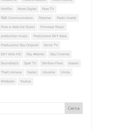
Netflix
Nexo Digital
Now TV
P&B Communication
Palomar
Paolo Vivaldi
Pivio e Aldo De Scalzi
Primrose Music
production music
Produzione SKY Italia
Produzione Sky Original
Serie TV
SKY Arte HD
Sky Atlantic
Sky Cinema
Soundtrack
Spot TV
Stefano Fresi
teaser
That's Amore
trailer
Ukulele
Vinile
Wildside
Youkus