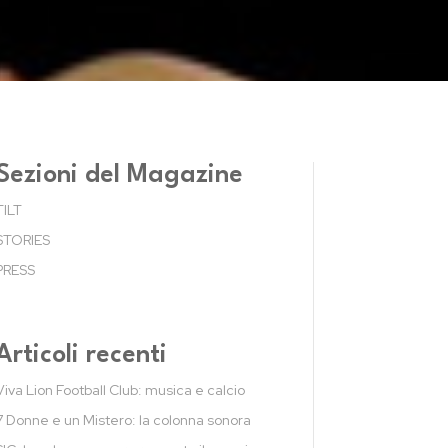
Sezioni del Magazine
TILT
STORIES
PRESS
Articoli recenti
Viva Lion Football Club: musica e calcio
7 Donne e un Mistero: la colonna sonora