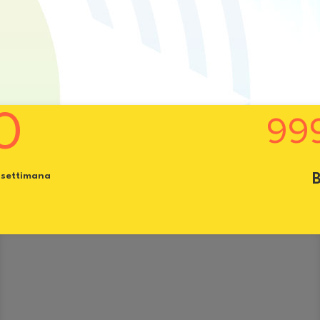
0
99
a settimana
B