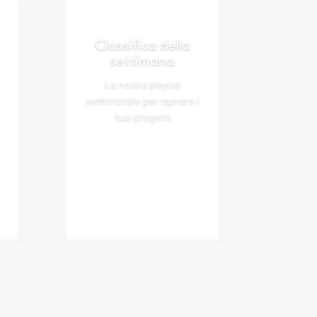
Classifica della
settimana
La nostra playlist
settimanale per ispirare i
tuoi progetti
Ascolta