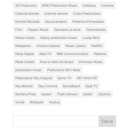
3D Produzioni
BMG Production Music
Cattleya
Cinema
Colonna Sonora
colonne sonore
Cross Productions
Deneb Records
Documentario
Federico Ferrandina
Film
Flipper Music
Gomorra La serie
Groenlandia
library music
library production music
Lucky Red
Mokadelic
musica classica
Music Library
Netflix
Nexo Digital
Now TV
P&B Communication
Palomar
Paolo Vivaldi
Pivio e Aldo De Scalzi
Primrose Music
production music
Produzione SKY Italia
Produzione Sky Original
Serie TV
SKY Arte HD
Sky Atlantic
Sky Cinema
Soundtrack
Spot TV
Stefano Fresi
teaser
That's Amore
trailer
Ukulele
Vinile
Wildside
Youkus