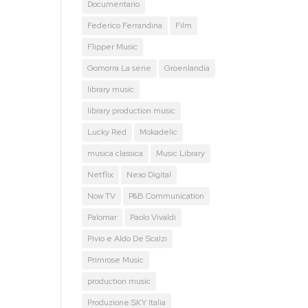
Documentario
Federico Ferrandina
Film
Flipper Music
Gomorra La serie
Groenlandia
library music
library production music
Lucky Red
Mokadelic
musica classica
Music Library
Netflix
Nexo Digital
Now TV
P&B Communication
Palomar
Paolo Vivaldi
Pivio e Aldo De Scalzi
Primrose Music
production music
Produzione SKY Italia