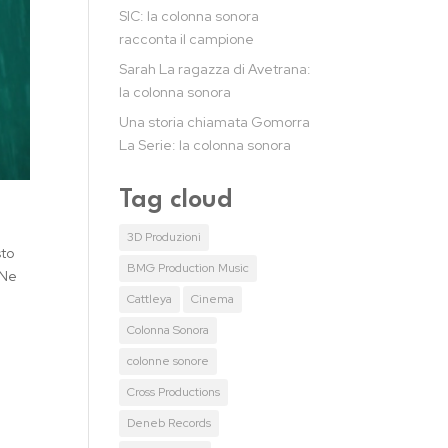
SIC: la colonna sonora
racconta il campione
Sarah La ragazza di Avetrana:
la colonna sonora
Una storia chiamata Gomorra
La Serie: la colonna sonora
Tag cloud
3D Produzioni
sto
BMG Production Music
 Ne
Cattleya
Cinema
Colonna Sonora
colonne sonore
Cross Productions
Deneb Records