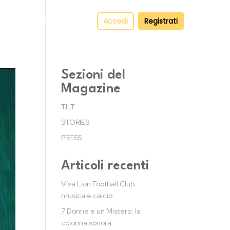
pper
Contatti
Accedi
Registrati
Sezioni del
Magazine
TILT
STORIES
PRESS
Articoli recenti
Viva Lion Football Club:
musica e calcio
7 Donne e un Mistero: la
colonna sonora