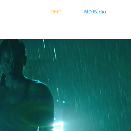
Cerca
DMC
Licenze
MD Radio
Mondo Fli