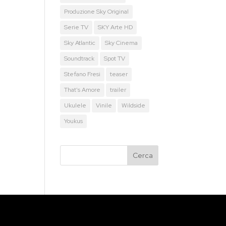
Produzione Sky Original
Serie TV
SKY Arte HD
Sky Atlantic
Sky Cinema
Soundtrack
Spot TV
Stefano Fresi
teaser
That's Amore
trailer
Ukulele
Vinile
Wildside
Youkus