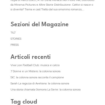
regia di Marco Bocci, A Tor Bella Monaca Non Piove Mai, distribuito
da Minerva Pictures e Altre Storie Distribuzione. Cattivi si nasce o
si diventa? Trama e cast Tratto dal suo omonimo romanzo,...
Sezioni del Magazine
TILT
STORIES
PRESS
Articoli recenti
Viva Lion Football Club: musica e calcio
7 Donne e un Mistero: la colonna sonora
SIC: la colonna sonora racconta il campione
Sarah La ragazza di Avetrana: la colonna sonora
Una storia chiamata Gomorra La Serie: la colonna sonora
Tag cloud