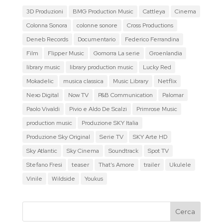
3D Produzioni
BMG Production Music
Cattleya
Cinema
Colonna Sonora
colonne sonore
Cross Productions
Deneb Records
Documentario
Federico Ferrandina
Film
Flipper Music
Gomorra La serie
Groenlandia
library music
library production music
Lucky Red
Mokadelic
musica classica
Music Library
Netflix
Nexo Digital
Now TV
P&B Communication
Palomar
Paolo Vivaldi
Pivio e Aldo De Scalzi
Primrose Music
production music
Produzione SKY Italia
Produzione Sky Original
Serie TV
SKY Arte HD
Sky Atlantic
Sky Cinema
Soundtrack
Spot TV
Stefano Fresi
teaser
That's Amore
trailer
Ukulele
Vinile
Wildside
Youkus