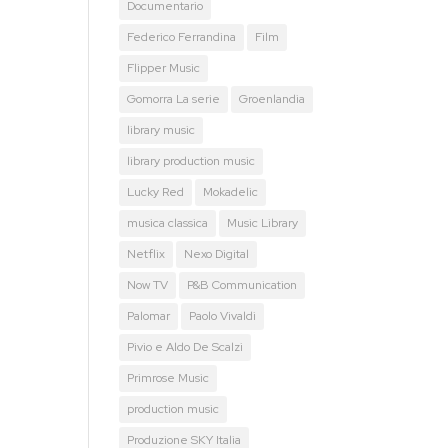
Documentario
Federico Ferrandina
Film
Flipper Music
Gomorra La serie
Groenlandia
library music
library production music
Lucky Red
Mokadelic
musica classica
Music Library
Netflix
Nexo Digital
Now TV
P&B Communication
Palomar
Paolo Vivaldi
Pivio e Aldo De Scalzi
Primrose Music
production music
Produzione SKY Italia