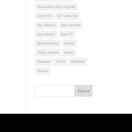
Produzione Sky Original
Serie TV
SKY Arte HD
Sky Atlantic
Sky Cinema
Soundtrack
Spot TV
Stefano Fresi
teaser
That's Amore
trailer
Ukulele
Vinile
Wildside
Youkus