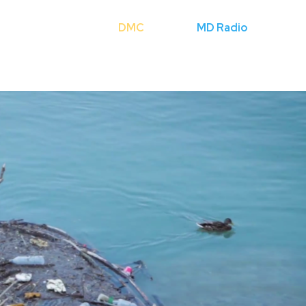
Cerca
DMC
Licenze
MD Radio
Mondo Fli