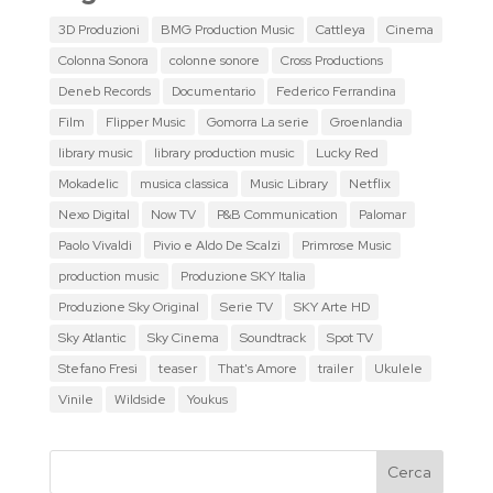
3D Produzioni
BMG Production Music
Cattleya
Cinema
Colonna Sonora
colonne sonore
Cross Productions
Deneb Records
Documentario
Federico Ferrandina
Film
Flipper Music
Gomorra La serie
Groenlandia
library music
library production music
Lucky Red
Mokadelic
musica classica
Music Library
Netflix
Nexo Digital
Now TV
P&B Communication
Palomar
Paolo Vivaldi
Pivio e Aldo De Scalzi
Primrose Music
production music
Produzione SKY Italia
Produzione Sky Original
Serie TV
SKY Arte HD
Sky Atlantic
Sky Cinema
Soundtrack
Spot TV
Stefano Fresi
teaser
That's Amore
trailer
Ukulele
Vinile
Wildside
Youkus