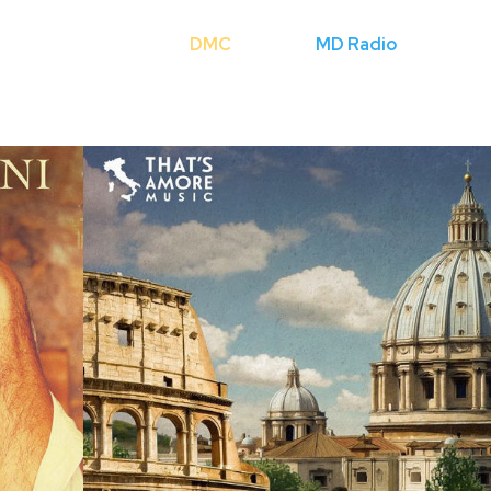
Cerca
DMC
Licenze
MD Radio
Mondo Fli