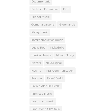
Documentario
Federico Ferrandina
Film
Flipper Music
Gomorra La serie
Groenlandia
library music
library production music
Lucky Red
Mokadelic
musica classica
Music Library
Netflix
Nexo Digital
Now TV
P&B Communication
Palomar
Paolo Vivaldi
Pivio e Aldo De Scalzi
Primrose Music
production music
Produzione SKY Italia