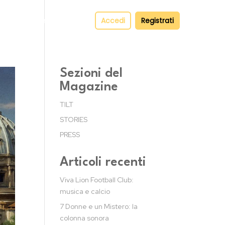
pper
Contatti
Accedi
Registrati
Sezioni del
Magazine
TILT
STORIES
PRESS
Articoli recenti
Viva Lion Football Club:
musica e calcio
7 Donne e un Mistero: la
colonna sonora