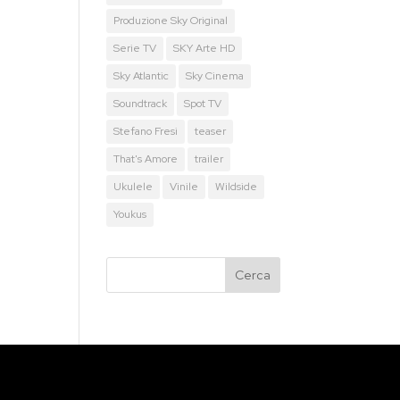
Produzione Sky Original
Serie TV
SKY Arte HD
Sky Atlantic
Sky Cinema
Soundtrack
Spot TV
Stefano Fresi
teaser
That's Amore
trailer
Ukulele
Vinile
Wildside
Youkus