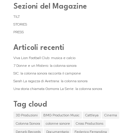
Sezioni del Magazine
TILT
STORIES
PRESS
Articoli recenti
Viva Lion Football Club: musica e calcio
7 Donne e un Mistero: la colonna sonora
SIC: la colonna sonora racconta il campione
Sarah La ragazza di Avetrana: la colonna sonora
Una storia chiamata Gomorra La Serie: la colonna sonora
Tag cloud
3D Produzioni
BMG Production Music
Cattleya
Cinema
Colonna Sonora
colonne sonore
Cross Productions
Deneb Records
Documentario
Federico Ferrandina