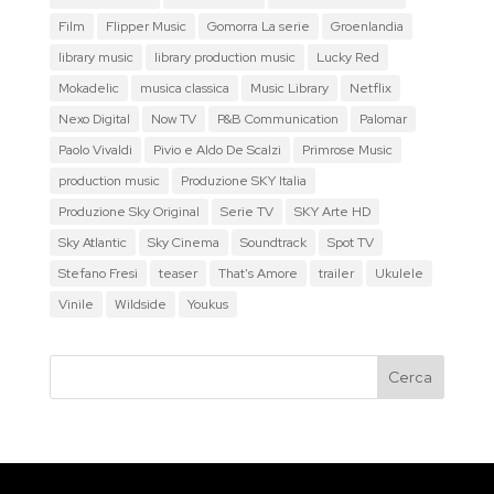
Film
Flipper Music
Gomorra La serie
Groenlandia
library music
library production music
Lucky Red
Mokadelic
musica classica
Music Library
Netflix
Nexo Digital
Now TV
P&B Communication
Palomar
Paolo Vivaldi
Pivio e Aldo De Scalzi
Primrose Music
production music
Produzione SKY Italia
Produzione Sky Original
Serie TV
SKY Arte HD
Sky Atlantic
Sky Cinema
Soundtrack
Spot TV
Stefano Fresi
teaser
That's Amore
trailer
Ukulele
Vinile
Wildside
Youkus