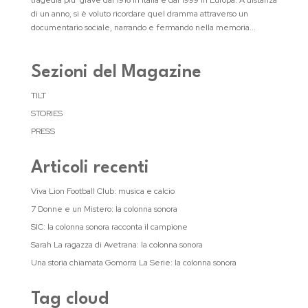
tragedia piu’ grave dal 1916 in Italia e dal 1999 in Europa. A distanza
di un anno, si è voluto ricordare quel dramma attraverso un
documentario sociale, narrando e fermando nella memoria...
Sezioni del Magazine
TILT
STORIES
PRESS
Articoli recenti
Viva Lion Football Club: musica e calcio
7 Donne e un Mistero: la colonna sonora
SIC: la colonna sonora racconta il campione
Sarah La ragazza di Avetrana: la colonna sonora
Una storia chiamata Gomorra La Serie: la colonna sonora
Tag cloud