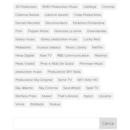
3D Produzioni
BMG Production Music
Cattleya
Cinema
Colonna Sonora
colonne sonore
Cross Productions
Deneb Records
Documentario
Federico Ferrandina
Film
Flipper Music
Gomorra La serie
Groenlandia
library music
library production music
Lucky Red
Mokadelic
musica classica
Music Library
Netflix
Nexo Digital
Now TV
P&B Communication
Palomar
Paolo Vivaldi
Pivio e Aldo De Scalzi
Primrose Music
production music
Produzione SKY Italia
Produzione Sky Original
Serie TV
SKY Arte HD
Sky Atlantic
Sky Cinema
Soundtrack
Spot TV
Stefano Fresi
teaser
That's Amore
trailer
Ukulele
Vinile
Wildside
Youkus