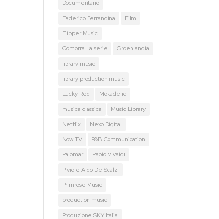
Documentario
Federico Ferrandina
Film
Flipper Music
Gomorra La serie
Groenlandia
library music
library production music
Lucky Red
Mokadelic
musica classica
Music Library
Netflix
Nexo Digital
Now TV
P&B Communication
Palomar
Paolo Vivaldi
Pivio e Aldo De Scalzi
Primrose Music
production music
Produzione SKY Italia