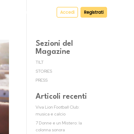
pper
Contatti
Accedi
Registrati
Sezioni del
Magazine
TILT
STORIES
PRESS
Articoli recenti
Viva Lion Football Club:
musica e calcio
7 Donne e un Mistero: la
colonna sonora