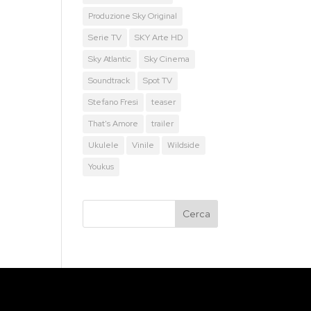
Produzione Sky Original
Serie TV
SKY Arte HD
Sky Atlantic
Sky Cinema
Soundtrack
Spot TV
Stefano Fresi
teaser
That's Amore
trailer
Ukulele
Vinile
Wildside
Youkus