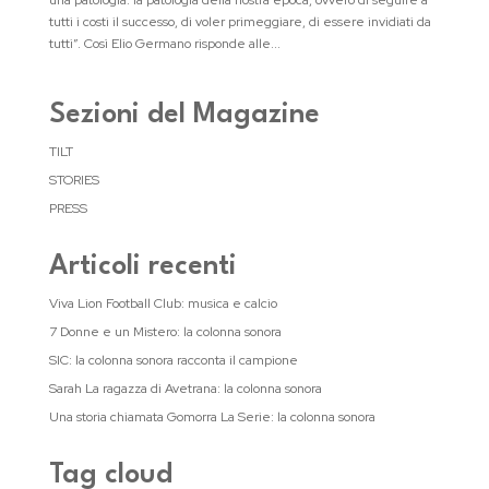
una patologia: la patologia della nostra epoca, ovvero di seguire a
tutti i costi il successo, di voler primeggiare, di essere invidiati da
tutti”. Così Elio Germano risponde alle...
Sezioni del Magazine
TILT
STORIES
PRESS
Articoli recenti
Viva Lion Football Club: musica e calcio
7 Donne e un Mistero: la colonna sonora
SIC: la colonna sonora racconta il campione
Sarah La ragazza di Avetrana: la colonna sonora
Una storia chiamata Gomorra La Serie: la colonna sonora
Tag cloud