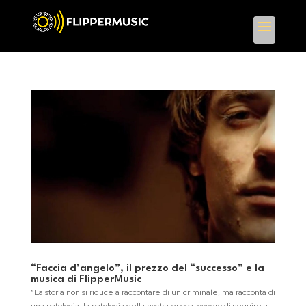
“Faccia d’angelo”, il prezzo del “successo” e la
musica di FlipperMusic
“La storia non si riduce a raccontare di un criminale, ma racconta di