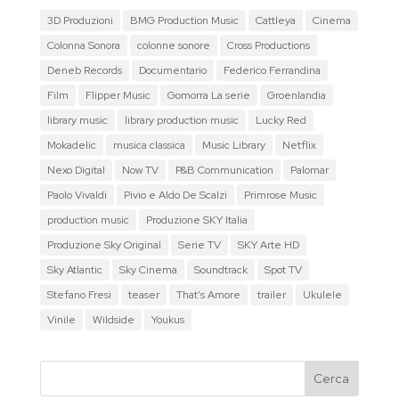
3D Produzioni
BMG Production Music
Cattleya
Cinema
Colonna Sonora
colonne sonore
Cross Productions
Deneb Records
Documentario
Federico Ferrandina
Film
Flipper Music
Gomorra La serie
Groenlandia
library music
library production music
Lucky Red
Mokadelic
musica classica
Music Library
Netflix
Nexo Digital
Now TV
P&B Communication
Palomar
Paolo Vivaldi
Pivio e Aldo De Scalzi
Primrose Music
production music
Produzione SKY Italia
Produzione Sky Original
Serie TV
SKY Arte HD
Sky Atlantic
Sky Cinema
Soundtrack
Spot TV
Stefano Fresi
teaser
That's Amore
trailer
Ukulele
Vinile
Wildside
Youkus