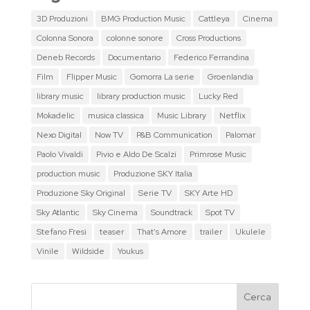
3D Produzioni
BMG Production Music
Cattleya
Cinema
Colonna Sonora
colonne sonore
Cross Productions
Deneb Records
Documentario
Federico Ferrandina
Film
Flipper Music
Gomorra La serie
Groenlandia
library music
library production music
Lucky Red
Mokadelic
musica classica
Music Library
Netflix
Nexo Digital
Now TV
P&B Communication
Palomar
Paolo Vivaldi
Pivio e Aldo De Scalzi
Primrose Music
production music
Produzione SKY Italia
Produzione Sky Original
Serie TV
SKY Arte HD
Sky Atlantic
Sky Cinema
Soundtrack
Spot TV
Stefano Fresi
teaser
That's Amore
trailer
Ukulele
Vinile
Wildside
Youkus