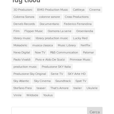
Tag cloud
3D Produzioni
BMG Production Music
Cattleya
Cinema
Colonna Sonora
colonne sonore
Cross Productions
Deneb Records
Documentario
Federico Ferrandina
Film
Flipper Music
Gomorra La serie
Groenlandia
library music
library production music
Lucky Red
Mokadelic
musica classica
Music Library
Netflix
Nexo Digital
Now TV
P&B Communication
Palomar
Paolo Vivaldi
Pivio e Aldo De Scalzi
Primrose Music
production music
Produzione SKY Italia
Produzione Sky Original
Serie TV
SKY Arte HD
Sky Atlantic
Sky Cinema
Soundtrack
Spot TV
Stefano Fresi
teaser
That's Amore
trailer
Ukulele
Vinile
Wildside
Youkus