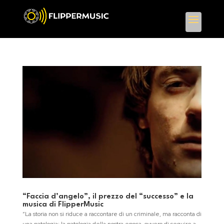
“Faccia d’angelo”, il prezzo del “successo” e la
musica di FlipperMusic
“La storia non si riduce a raccontare di un criminale, ma racconta di