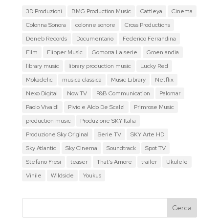
3D Produzioni
BMG Production Music
Cattleya
Cinema
Colonna Sonora
colonne sonore
Cross Productions
Deneb Records
Documentario
Federico Ferrandina
Film
Flipper Music
Gomorra La serie
Groenlandia
library music
library production music
Lucky Red
Mokadelic
musica classica
Music Library
Netflix
Nexo Digital
Now TV
P&B Communication
Palomar
Paolo Vivaldi
Pivio e Aldo De Scalzi
Primrose Music
production music
Produzione SKY Italia
Produzione Sky Original
Serie TV
SKY Arte HD
Sky Atlantic
Sky Cinema
Soundtrack
Spot TV
Stefano Fresi
teaser
That's Amore
trailer
Ukulele
Vinile
Wildside
Youkus