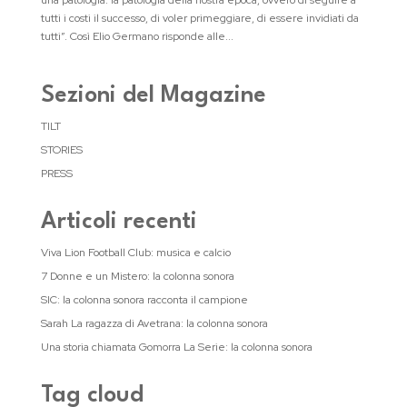
una patologia: la patologia della nostra epoca, ovvero di seguire a
tutti i costi il successo, di voler primeggiare, di essere invidiati da
tutti”. Così Elio Germano risponde alle...
Sezioni del Magazine
TILT
STORIES
PRESS
Articoli recenti
Viva Lion Football Club: musica e calcio
7 Donne e un Mistero: la colonna sonora
SIC: la colonna sonora racconta il campione
Sarah La ragazza di Avetrana: la colonna sonora
Una storia chiamata Gomorra La Serie: la colonna sonora
Tag cloud