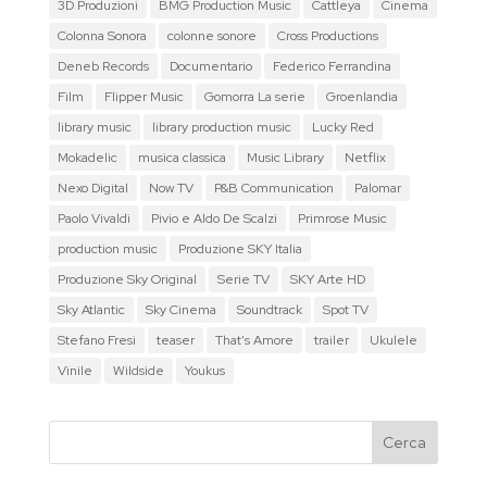
3D Produzioni
BMG Production Music
Cattleya
Cinema
Colonna Sonora
colonne sonore
Cross Productions
Deneb Records
Documentario
Federico Ferrandina
Film
Flipper Music
Gomorra La serie
Groenlandia
library music
library production music
Lucky Red
Mokadelic
musica classica
Music Library
Netflix
Nexo Digital
Now TV
P&B Communication
Palomar
Paolo Vivaldi
Pivio e Aldo De Scalzi
Primrose Music
production music
Produzione SKY Italia
Produzione Sky Original
Serie TV
SKY Arte HD
Sky Atlantic
Sky Cinema
Soundtrack
Spot TV
Stefano Fresi
teaser
That's Amore
trailer
Ukulele
Vinile
Wildside
Youkus