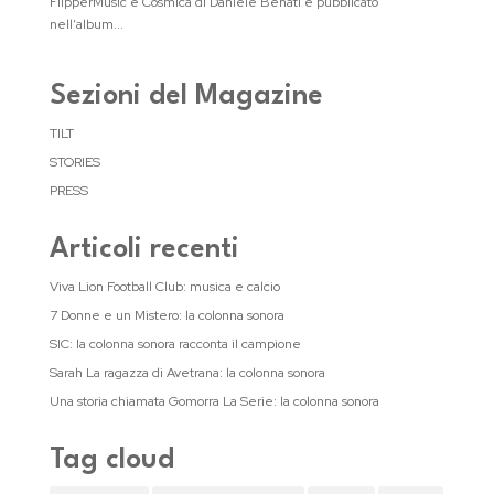
FlipperMusic e Cosmica di Daniele Benati e pubblicato
nell’album...
Sezioni del Magazine
TILT
STORIES
PRESS
Articoli recenti
Viva Lion Football Club: musica e calcio
7 Donne e un Mistero: la colonna sonora
SIC: la colonna sonora racconta il campione
Sarah La ragazza di Avetrana: la colonna sonora
Una storia chiamata Gomorra La Serie: la colonna sonora
Tag cloud