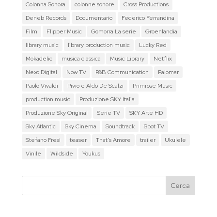
Colonna Sonora
colonne sonore
Cross Productions
Deneb Records
Documentario
Federico Ferrandina
Film
Flipper Music
Gomorra La serie
Groenlandia
library music
library production music
Lucky Red
Mokadelic
musica classica
Music Library
Netflix
Nexo Digital
Now TV
P&B Communication
Palomar
Paolo Vivaldi
Pivio e Aldo De Scalzi
Primrose Music
production music
Produzione SKY Italia
Produzione Sky Original
Serie TV
SKY Arte HD
Sky Atlantic
Sky Cinema
Soundtrack
Spot TV
Stefano Fresi
teaser
That's Amore
trailer
Ukulele
Vinile
Wildside
Youkus