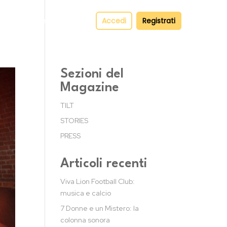
pper
Contatti
Accedi
Registrati
Sezioni del
Magazine
TILT
STORIES
PRESS
Articoli recenti
Viva Lion Football Club:
musica e calcio
7 Donne e un Mistero: la
colonna sonora