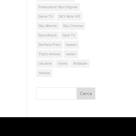
Produzione Sky Original
Serie TV
SKY Arte HD
Sky Atlantic
Sky Cinema
Soundtrack
Spot TV
Stefano Fresi
teaser
That's Amore
trailer
Ukulele
Vinile
Wildside
Youkus