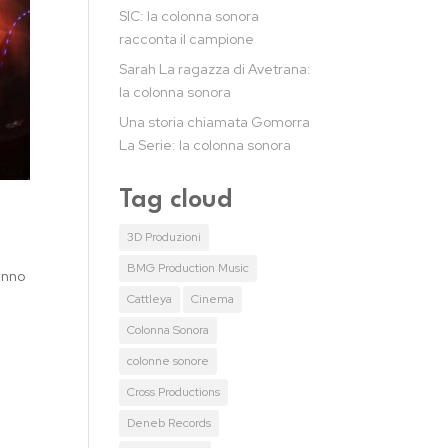
SIC: la colonna sonora
racconta il campione
Sarah La ragazza di Avetrana:
la colonna sonora
Una storia chiamata Gomorra
La Serie: la colonna sonora
Tag cloud
3D Produzioni
BMG Production Music
anno
Cattleya
Cinema
Colonna Sonora
colonne sonore
Cross Productions
Deneb Records