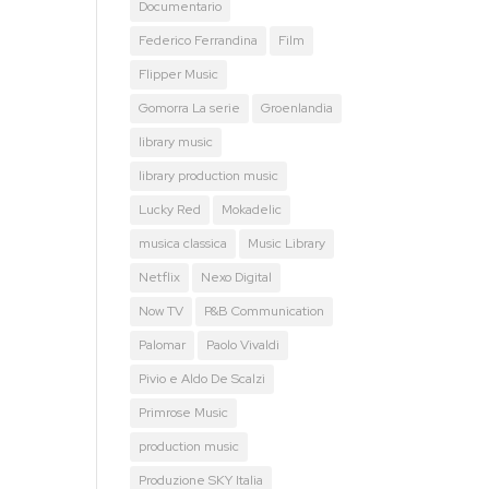
Documentario
Federico Ferrandina
Film
Flipper Music
Gomorra La serie
Groenlandia
library music
library production music
Lucky Red
Mokadelic
musica classica
Music Library
Netflix
Nexo Digital
Now TV
P&B Communication
Palomar
Paolo Vivaldi
Pivio e Aldo De Scalzi
Primrose Music
production music
Produzione SKY Italia